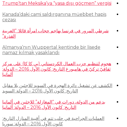
Trump’tan Meksika’ya “yasa dışı göçmen” vergisi
Kanada’daki cami saldırganına müebbet hapis
cezası
شرطي المرور في فرنسا يهاجم حجاب امرأة قائلا: “العربية
القذرة”
Almanya’nın Wuppertal kentinde bir lisede
namaz kılmak yasaklandı
هجوم لتنظيم حزب العمال الكردستاني (بي كا كا) على مركز
ثقافيّ تركيّ في هامبورغ التاريخ: كانون الأول 2016 – الدولة:
ألمانيا
الكشف عن تشغيل دائرة الهجرة في السويد للاجئين بلا مقابل
التاريخ: كانون الأول 2016 – الدولة: السويد
بدعم من الدولة، دورات في “المغازلة” للاجئين في ألمانيا
التاريخ: كانون الأول 2016 – الدولة: ألمانيا
العمليات الجراحية في حلب تتم في أقبية المنازل التاريخ:
كانون الأول 2016 – الدولة: سوريا