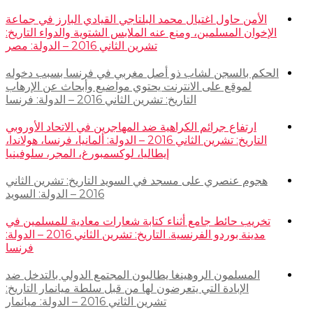
الأمن حاول اغتيال محمد البلتاجي القيادي البارز في جماعة
الإخوان المسلمين، ومنع عنه الملابس الشتوية والدواء التاريخ:
تشرين الثاني 2016 – الدولة: مصر
الحكم بالسجن لشاب ذو أصل مغربي في فرنسا بسبب دخوله
لموقع على الانترنت يحتوي مواضيع وأبحاث عن الإرهاب
التاريخ: تشرين الثاني 2016 – الدولة: فرنسا
ارتفاع جرائم الكراهية ضد المهاجرين في الاتحاد الأوروبي
التاريخ: تشرين الثاني 2016 – الدولة: ألمانيا، فرنسا، هولاندا،
إيطاليا، لوكسمبورغ، المجر، سلوفينيا
هجوم عنصري على مسجد في السويد التاريخ: تشرين الثاني
2016 – الدولة: السويد
تخريب حائط جامع أثناء كتابة شعارات معادية للمسلمين في
مدينة بوردو الفرنسية. التاريخ: تشرين الثاني 2016 – الدولة:
فرنسا
المسلمون الروهينغا يطالبون المجتمع الدولي بالتدخل ضد
الإبادة التي يتعرضون لها من قبل سلطة ميانمار التاريخ:
تشرين الثاني 2016 – الدولة: ميانمار