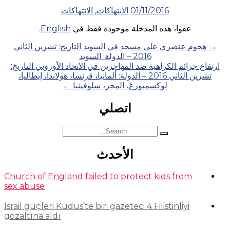
01/11/2016
الانتهاكات
,
الانتهاكات
عفوا، هذه المدخلة موجودة فقط في
English
.
Posts
→
هجوم عنصري على مسجد في السويد التاريخ: تشرين الثاني
2016 – الدولة: السويد
navigation
ارتفاع جرائم الكراهية ضد المهاجرين في الاتحاد الأوروبي التاريخ:
تشرين الثاني 2016 – الدولة: ألمانيا، فرنسا، هولاندا، إيطاليا،
لوكسمبورغ، المجر، سلوفينيا
←
اتصلي
Search
for:
الأحدث
Church of England failed to protect kids from
sex abuse
İsrail güçleri Kudüs’te biri gazeteci 4 Filistinliyi
gözaltına aldı