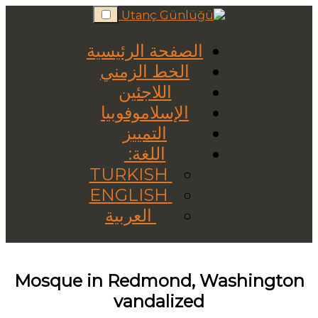
Skip
to
content
الصفحة الرئيسية
الخط الزمني
اللاجئين
الإسلاموفوبيا
التمييز
اللغة:
TURKISH
ENGLISH
العربية
Mosque in Redmond, Washington
vandalized