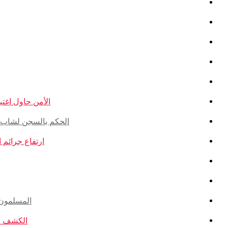
الأمن حاول اغتيال
الحكم بالسجن لشاب ذو أ
ارتفاع جرائم الكراهية ضد ال
المسلمون ال
الكشف عن ا