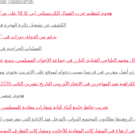
mak yasaklandı
هجوم لتنظيم حزب العمال الكردستاني (بي كا كا) على مركز ثقافيّ تركيّ 
الكشف عن تشغيل دائرة الهجرة في السويد للاج
بدعم من الدولة، دورات في “المغازلة” لل
العمليات الجراحية في حلب تتم
 محمد البلتاجي القيادي البارز في جماعة الإخوان المسلمين، ومنع عنه الملابس الش
صل مغربي في فرنسا بسبب دخوله لموقع على الانترنت يحتوي مواضيع وأبحاث عن ال
مهاجرين في الاتحاد الأوروبي التاريخ: تشرين الثاني 2016 – الدولة: ألمانيا، فرنسا، هولاندا، إيطاليا، لوكسمبورغ، المجر، سلوفينيا
هجوم عنصري على م
تخريب حائط جامع أثناء كتابة شعارات معادية للمسلمين في مدينة بوردو
روهينغا يطالبون المجتمع الدولي بالتدخل ضد الإبادة التي يتعرضون لها من قبل سلطة 
رتفاع في المشاركات المعادية للأجانب ومشاركات التطرف اليميني على الانترنت في أ