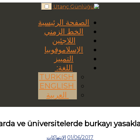
Skip
to
content
الصفحة الرئيسية
الخط الزمني
اللاجئين
الإسلاموفوبيا
التمييز
اللغة:
TURKISH
ENGLISH
العربية
rda ve üniversitelerde burkayı yasakl
01/06/2017
الانتهاكات