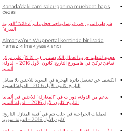
Kanada’daki cami saldırganına müebbet hapis
cezası
شرطي المرور في فرنسا يهاجم حجاب امرأة قائلا: “العربية
القذرة”
Almanya’nın Wuppertal kentinde bir lisede
namaz kılmak yasaklandı
هجوم لتنظيم حزب العمال الكردستاني (بي كا كا) على مركز
ثقافيّ تركيّ في هامبورغ التاريخ: كانون الأول 2016 – الدولة:
ألمانيا
الكشف عن تشغيل دائرة الهجرة في السويد للاجئين بلا مقابل
التاريخ: كانون الأول 2016 – الدولة: السويد
بدعم من الدولة، دورات في “المغازلة” للاجئين في ألمانيا
التاريخ: كانون الأول 2016 – الدولة: ألمانيا
العمليات الجراحية في حلب تتم في أقبية المنازل التاريخ:
كانون الأول 2016 – الدولة: سوريا
الأمن حاول اغتيال محمد البلتاجي القيادي البارز في جماعة