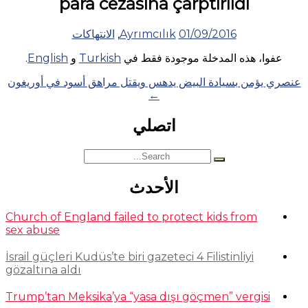
para cezasına çarptırıldı
01/09/2016
Ayrımcılık
,
الانتهاكات
عفوا، هذه المدخلة موجودة فقط في
Turkish
و
English
.
Posts
عنصري يؤمن بسيادة البيض يدهس ويقتل مراهق أسود في أوريغون
←
navigation
اتصلي
Search
for:
الأحدث
Church of England failed to protect kids from
sex abuse
İsrail güçleri Kudüs’te biri gazeteci 4 Filistinliyi
gözaltına aldı
Trump’tan Meksika’ya “yasa dışı göçmen” vergisi