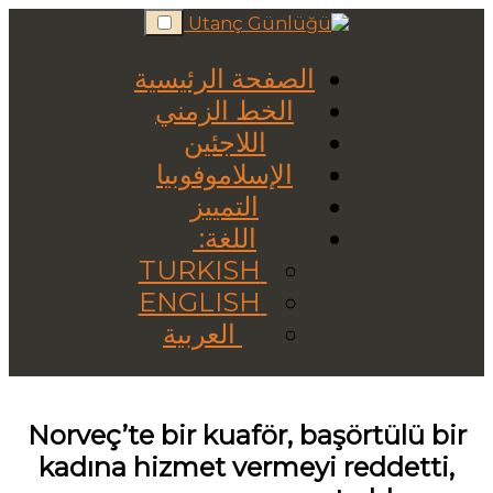
Skip
to
content
الصفحة الرئيسية
الخط الزمني
اللاجئين
الإسلاموفوبيا
التمييز
اللغة:
TURKISH
ENGLISH
العربية
Norveç’te bir kuaför, başörtülü bir
kadına hizmet vermeyi reddetti,