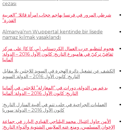
cezası
شرطي المرور في فرنسا يهاجم حجاب امرأة قائلا: “العربية
القذرة”
Almanya’nın Wuppertal kentinde bir lisede
namaz kılmak yasaklandı
هجوم لتنظيم حزب العمال الكردستاني (بي كا كا) على مركز
ثقافيّ تركيّ في هامبورغ التاريخ: كانون الأول 2016 – الدولة:
ألمانيا
الكشف عن تشغيل دائرة الهجرة في السويد للاجئين بلا مقابل
التاريخ: كانون الأول 2016 – الدولة: السويد
بدعم من الدولة، دورات في “المغازلة” للاجئين في ألمانيا
التاريخ: كانون الأول 2016 – الدولة: ألمانيا
العمليات الجراحية في حلب تتم في أقبية المنازل التاريخ:
كانون الأول 2016 – الدولة: سوريا
الأمن حاول اغتيال محمد البلتاجي القيادي البارز في جماعة
الإخوان المسلمين، ومنع عنه الملابس الشتوية والدواء التاريخ: