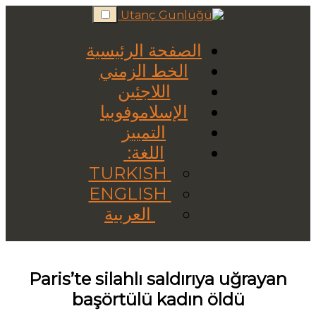
Skip
to
content
الصفحة الرئيسية
الخط الزمني
اللاجئين
الإسلاموفوبيا
التمييز
اللغة:
TURKISH
ENGLISH
العربية
Paris’te silahlı saldırıya uğrayan
başörtülü kadın öldü