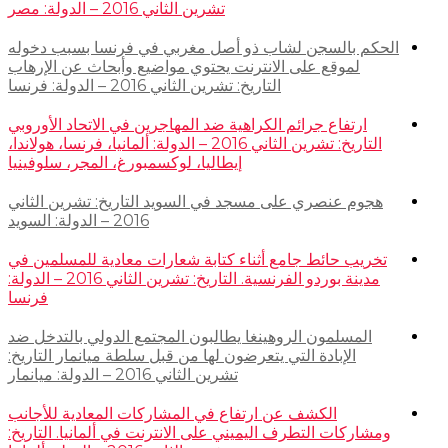
تشرين الثاني 2016 – الدولة: مصر
الحكم بالسجن لشاب ذو أصل مغربي في فرنسا بسبب دخوله
لموقع على الانترنت يحتوي مواضيع وأبحاث عن الإرهاب
التاريخ: تشرين الثاني 2016 – الدولة: فرنسا
ارتفاع جرائم الكراهية ضد المهاجرين في الاتحاد الأوروبي
التاريخ: تشرين الثاني 2016 – الدولة: ألمانيا، فرنسا، هولاندا،
إيطاليا، لوكسمبورغ، المجر، سلوفينيا
هجوم عنصري على مسجد في السويد التاريخ: تشرين الثاني
2016 – الدولة: السويد
تخريب حائط جامع أثناء كتابة شعارات معادية للمسلمين في
مدينة بوردو الفرنسية. التاريخ: تشرين الثاني 2016 – الدولة:
فرنسا
المسلمون الروهينغا يطالبون المجتمع الدولي بالتدخل ضد
الإبادة التي يتعرضون لها من قبل سلطة ميانمار التاريخ:
تشرين الثاني 2016 – الدولة: ميانمار
الكشف عن ارتفاع في المشاركات المعادية للأجانب
ومشاركات التطرف اليميني على الانترنت في ألمانيا. التاريخ: