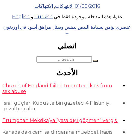
01/09/2016
الانتهاكات
,
الانتهاكات
عفوا، هذه المدخلة موجودة فقط في
Turkish
و
English
.
Posts
عنصري يؤمن بسيادة البيض يدهس ويقتل مراهق أسود في أوريغون
←
navigation
اتصلي
Search
for:
الأحدث
Church of England failed to protect kids from
sex abuse
İsrail güçleri Kudüs’te biri gazeteci 4 Filistinliyi
gözaltına aldı
Trump’tan Meksika’ya “yasa dışı göçmen” vergisi
Kanada’daki cami saldırganına müebbet hapis