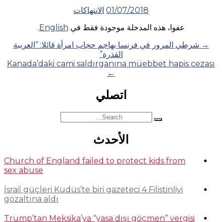
01/07/2018
الانتهاكات
عفوا، هذه المدخلة موجودة فقط في
English
.
Posts
→
شرطي المرور في فرنسا يهاجم حجاب امرأة قائلا: “العربية
القذرة”
navigation
Kanada’daki cami saldırganına müebbet hapis cezası
←
اتصلي
Search
for:
الأحدث
Church of England failed to protect kids from
sex abuse
İsrail güçleri Kudüs’te biri gazeteci 4 Filistinliyi
gözaltına aldı
Trump’tan Meksika’ya “yasa dışı göçmen” vergisi