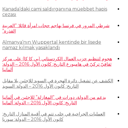
Kanada’daki cami saldırganına müebbet hapis
cezası
شرطي المرور في فرنسا يهاجم حجاب امرأة قائلا: “العربية
القذرة”
Almanya’nın Wuppertal kentinde bir lisede
namaz kılmak yasaklandı
هجوم لتنظيم حزب العمال الكردستاني (بي كا كا) على مركز
ثقافيّ تركيّ في هامبورغ التاريخ: كانون الأول 2016 – الدولة:
ألمانيا
الكشف عن تشغيل دائرة الهجرة في السويد للاجئين بلا مقابل
التاريخ: كانون الأول 2016 – الدولة: السويد
بدعم من الدولة، دورات في “المغازلة” للاجئين في ألمانيا
التاريخ: كانون الأول 2016 – الدولة: ألمانيا
العمليات الجراحية في حلب تتم في أقبية المنازل التاريخ:
كانون الأول 2016 – الدولة: سوريا