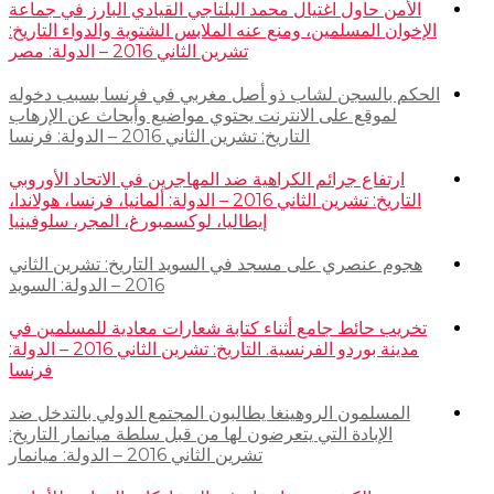
الأمن حاول اغتيال محمد البلتاجي القيادي البارز في جماعة
الإخوان المسلمين، ومنع عنه الملابس الشتوية والدواء التاريخ:
تشرين الثاني 2016 – الدولة: مصر
الحكم بالسجن لشاب ذو أصل مغربي في فرنسا بسبب دخوله
لموقع على الانترنت يحتوي مواضيع وأبحاث عن الإرهاب
التاريخ: تشرين الثاني 2016 – الدولة: فرنسا
ارتفاع جرائم الكراهية ضد المهاجرين في الاتحاد الأوروبي
التاريخ: تشرين الثاني 2016 – الدولة: ألمانيا، فرنسا، هولاندا،
إيطاليا، لوكسمبورغ، المجر، سلوفينيا
هجوم عنصري على مسجد في السويد التاريخ: تشرين الثاني
2016 – الدولة: السويد
تخريب حائط جامع أثناء كتابة شعارات معادية للمسلمين في
مدينة بوردو الفرنسية. التاريخ: تشرين الثاني 2016 – الدولة:
فرنسا
المسلمون الروهينغا يطالبون المجتمع الدولي بالتدخل ضد
الإبادة التي يتعرضون لها من قبل سلطة ميانمار التاريخ:
تشرين الثاني 2016 – الدولة: ميانمار