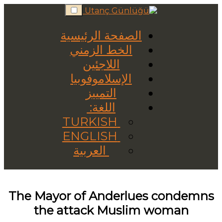
Skip
to
content
الصفحة الرئيسية
الخط الزمني
اللاجئين
الإسلاموفوبيا
التمييز
اللغة:
TURKISH
ENGLISH
العربية
The Mayor of Anderlues condemns
the attack Muslim woman