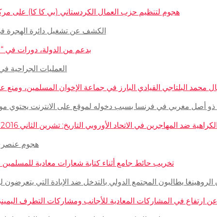
هجوم لتنظيم حزب العمال الكردستاني (بي كا كا) على مركز ثقافيّ تركيّ 
الكشف عن تشغيل دائرة الهجرة في السويد للاج
بدعم من الدولة، دورات في “المغازلة” لل
العمليات الجراحية في حلب تتم
 محمد البلتاجي القيادي البارز في جماعة الإخوان المسلمين، ومنع عنه الملابس الش
صل مغربي في فرنسا بسبب دخوله لموقع على الانترنت يحتوي مواضيع وأبحاث عن ال
مهاجرين في الاتحاد الأوروبي التاريخ: تشرين الثاني 2016 – الدولة: ألمانيا، فرنسا، هولاندا، إيطاليا، لوكسمبورغ، المجر، سلوفينيا
هجوم عنصري على م
تخريب حائط جامع أثناء كتابة شعارات معادية للمسلمين في مدينة بوردو
روهينغا يطالبون المجتمع الدولي بالتدخل ضد الإبادة التي يتعرضون لها من قبل سلطة 
رتفاع في المشاركات المعادية للأجانب ومشاركات التطرف اليميني على الانترنت في أ