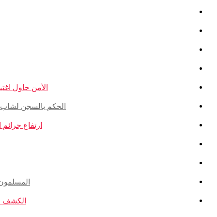
الأمن حاول اغتيال
الحكم بالسجن لشاب ذو أ
ارتفاع جرائم الكراهية ضد ال
المسلمون ال
الكشف عن ا