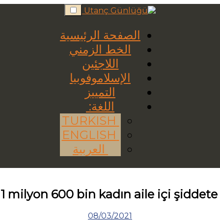
Skip
to
content
الصفحة الرئيسية
الخط الزمني
اللاجئين
الإسلاموفوبيا
التمييز
اللغة:
TURKISH
ENGLISH
العربية
 1 milyon 600 bin kadın aile içi şiddet
08/03/2021