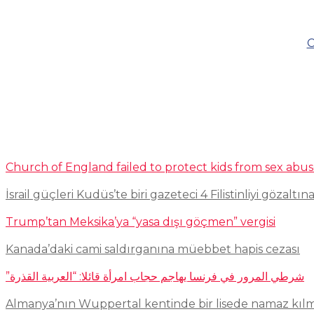
C
Church of England failed to protect kids from sex abu
İsrail güçleri Kudüs’te biri gazeteci 4 Filistinliyi gözaltına
Trump’tan Meksika’ya “yasa dışı göçmen” vergisi
Kanada’daki cami saldırganına müebbet hapis cezası
شرطي المرور في فرنسا يهاجم حجاب امرأة قائلا: “العربية القذرة”
Almanya’nın Wuppertal kentinde bir lisede namaz kıl