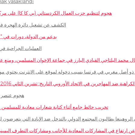
mak yasaklandı
هجوم لتنظيم حزب العمال الكردستاني (بي كا كا) على مركز ثقافيّ تركيّ 
الكشف عن تشغيل دائرة الهجرة في السويد للاج
بدعم من الدولة، دورات في “المغازلة” لل
العمليات الجراحية في حلب تتم
 محمد البلتاجي القيادي البارز في جماعة الإخوان المسلمين، ومنع عنه الملابس الش
صل مغربي في فرنسا بسبب دخوله لموقع على الانترنت يحتوي مواضيع وأبحاث عن ال
مهاجرين في الاتحاد الأوروبي التاريخ: تشرين الثاني 2016 – الدولة: ألمانيا، فرنسا، هولاندا، إيطاليا، لوكسمبورغ، المجر، سلوفينيا
هجوم عنصري على م
تخريب حائط جامع أثناء كتابة شعارات معادية للمسلمين في مدينة بوردو
روهينغا يطالبون المجتمع الدولي بالتدخل ضد الإبادة التي يتعرضون لها من قبل سلطة 
رتفاع في المشاركات المعادية للأجانب ومشاركات التطرف اليميني على الانترنت في أ