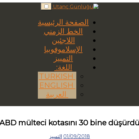
Skip
to
content
الصفحة الرئيسية
الخط الزمني
اللاجئين
الإسلاموفوبيا
التمييز
اللغة:
TURKISH
ENGLISH
العربية
ABD mülteci kotasını 30 bine düşürd
01/09/2018
التمييز