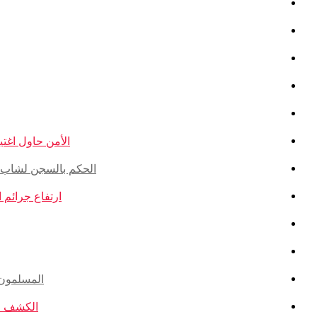
الأمن حاول اغتيال
الحكم بالسجن لشاب ذو أ
ارتفاع جرائم الكراهية ضد ال
المسلمون ال
الكشف عن ا