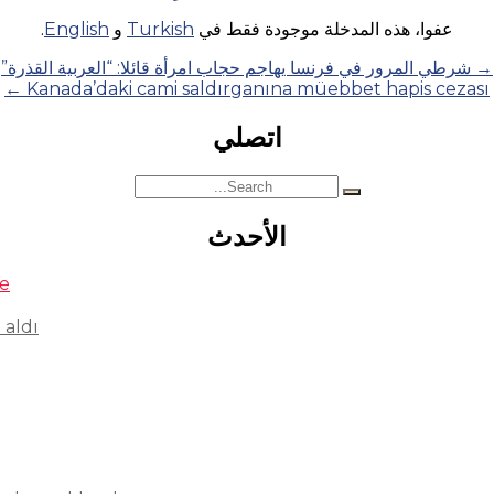
عفوا، هذه المدخلة موجودة فقط في
Turkish
و
English
.
→
شرطي المرور في فرنسا يهاجم حجاب امرأة قائلا: “العربية القذرة”
←
Kanada’daki cami saldırganına müebbet hapis cezası
اتصلي
Search
for:
الأحدث
se
 aldı