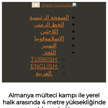
Skip
to
content
الصفحة الرئيسية
الخط الزمني
اللاجئين
الإسلاموفوبيا
التمييز
اللغة:
TURKISH
ENGLISH
العربية
Almanya mülteci kampı ile yerel
halk arasında 4 metre yüksekliğinde