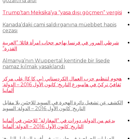
gözaltına aldı
Trump’tan Meksika’ya “yasa dışı göçmen” vergisi
Kanada’daki cami saldırganına müebbet hapis
cezası
شرطي المرور في فرنسا يهاجم حجاب امرأة قائلا: “العربية
القذرة”
Almanya’nın Wuppertal kentinde bir lisede
namaz kılmak yasaklandı
هجوم لتنظيم حزب العمال الكردستاني (بي كا كا) على مركز
ثقافيّ تركيّ في هامبورغ التاريخ: كانون الأول 2016 – الدولة:
ألمانيا
الكشف عن تشغيل دائرة الهجرة في السويد للاجئين بلا مقابل
التاريخ: كانون الأول 2016 – الدولة: السويد
بدعم من الدولة، دورات في “المغازلة” للاجئين في ألمانيا
التاريخ: كانون الأول 2016 – الدولة: ألمانيا
العمليات الجراحية في حلب تتم في أقبية المنازل التاريخ: