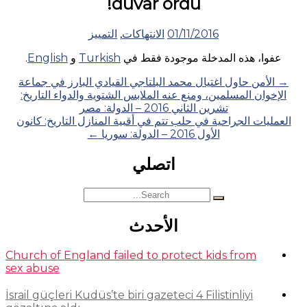
duvar ördü!
01/11/2016
الانتهاكات
,
التمييز
عفوا، هذه المدخلة موجودة فقط في
Turkish
و
English
.
Posts
→
الأمن حاول اغتيال محمد البلتاجي القيادي البارز في جماعة
الإخوان المسلمين، ومنع عنه الملابس الشتوية والدواء التاريخ:
navigation
تشرين الثاني 2016 – الدولة: مصر
العمليات الجراحية في حلب تتم في أقبية المنازل التاريخ: كانون
الأول 2016 – الدولة: سوريا
←
اتصلي
Search
for:
الأحدث
Church of England failed to protect kids from
sex abuse
İsrail güçleri Kudüs’te biri gazeteci 4 Filistinliyi