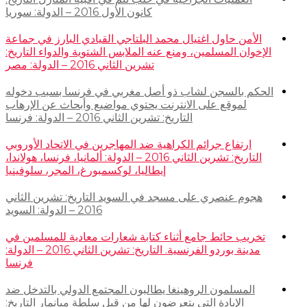
كانون الأول 2016 – الدولة: سوريا
الأمن حاول اغتيال محمد البلتاجي القيادي البارز في جماعة
الإخوان المسلمين، ومنع عنه الملابس الشتوية والدواء التاريخ:
تشرين الثاني 2016 – الدولة: مصر
الحكم بالسجن لشاب ذو أصل مغربي في فرنسا بسبب دخوله
لموقع على الانترنت يحتوي مواضيع وأبحاث عن الإرهاب
التاريخ: تشرين الثاني 2016 – الدولة: فرنسا
ارتفاع جرائم الكراهية ضد المهاجرين في الاتحاد الأوروبي
التاريخ: تشرين الثاني 2016 – الدولة: ألمانيا، فرنسا، هولاندا،
إيطاليا، لوكسمبورغ، المجر، سلوفينيا
هجوم عنصري على مسجد في السويد التاريخ: تشرين الثاني
2016 – الدولة: السويد
تخريب حائط جامع أثناء كتابة شعارات معادية للمسلمين في
مدينة بوردو الفرنسية. التاريخ: تشرين الثاني 2016 – الدولة:
فرنسا
المسلمون الروهينغا يطالبون المجتمع الدولي بالتدخل ضد
الإبادة التي يتعرضون لها من قبل سلطة ميانمار التاريخ: