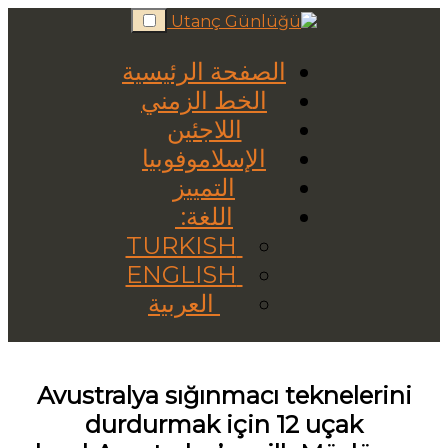
Skip
to
content
الصفحة الرئيسية
الخط الزمني
اللاجئين
الإسلاموفوبيا
التمييز
اللغة:
TURKISH
ENGLISH
العربية
Avustralya sığınmacı teknelerini
durdurmak için 12 uçak