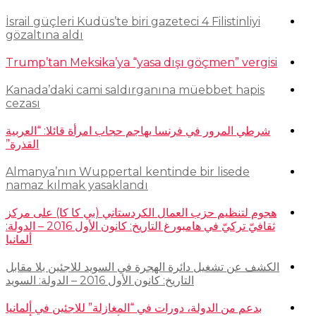
İsrail güçleri Kudüs’te biri gazeteci 4 Filistinliyi
gözaltına aldı
Trump’tan Meksika’ya “yasa dışı göçmen” vergisi
Kanada’daki cami saldırganına müebbet hapis
cezası
شرطي المرور في فرنسا يهاجم حجاب امرأة قائلا: “العربية
القذرة”
Almanya’nın Wuppertal kentinde bir lisede
namaz kılmak yasaklandı
هجوم لتنظيم حزب العمال الكردستاني (بي كا كا) على مركز
ثقافيّ تركيّ في هامبورغ التاريخ: كانون الأول 2016 – الدولة:
ألمانيا
الكشف عن تشغيل دائرة الهجرة في السويد للاجئين بلا مقابل
التاريخ: كانون الأول 2016 – الدولة: السويد
بدعم من الدولة، دورات في “المغازلة” للاجئين في ألمانيا