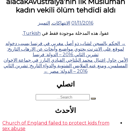
alacakAvustralya’nın ilk Müslüman
kadın vekili ölüm tehdidi aldı
01/11/2016
الانتهاكات
,
التمييز
عفوا، هذه المدخلة موجودة فقط في
Turkish
.
Posts
→
الحكم بالسجن لشاب ذو أصل مغربي في فرنسا بسبب دخوله
لموقع على الانترنت يحتوي مواضيع وأبحاث عن الإرهاب التاريخ:
navigation
تشرين الثاني 2016 – الدولة: فرنسا
الأمن حاول اغتيال محمد البلتاجي القيادي البارز في جماعة الإخوان
المسلمين، ومنع عنه الملابس الشتوية والدواء التاريخ: تشرين الثاني
2016 – الدولة: مصر
←
اتصلي
Search
for:
الأحدث
Church of England failed to protect kids from
sex abuse