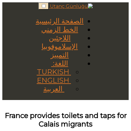
Skip
to
content
الصفحة الرئيسية
الخط الزمني
اللاجئين
الإسلاموفوبيا
التمييز
اللغة:
TURKISH
ENGLISH
العربية
France provides toilets and taps for
Calais migrants