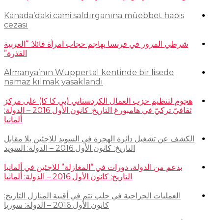
Kanada’daki cami saldırganına müebbet hapis
cezası
شرطي المرور في فرنسا يهاجم حجاب امرأة قائلا: “العربية
القذرة”
Almanya’nın Wuppertal kentinde bir lisede
namaz kılmak yasaklandı
هجوم لتنظيم حزب العمال الكردستاني (بي كا كا) على مركز
ثقافيّ تركيّ في هامبورغ التاريخ: كانون الأول 2016 – الدولة:
ألمانيا
الكشف عن تشغيل دائرة الهجرة في السويد للاجئين بلا مقابل
التاريخ: كانون الأول 2016 – الدولة: السويد
بدعم من الدولة، دورات في “المغازلة” للاجئين في ألمانيا
التاريخ: كانون الأول 2016 – الدولة: ألمانيا
العمليات الجراحية في حلب تتم في أقبية المنازل التاريخ:
كانون الأول 2016 – الدولة: سوريا