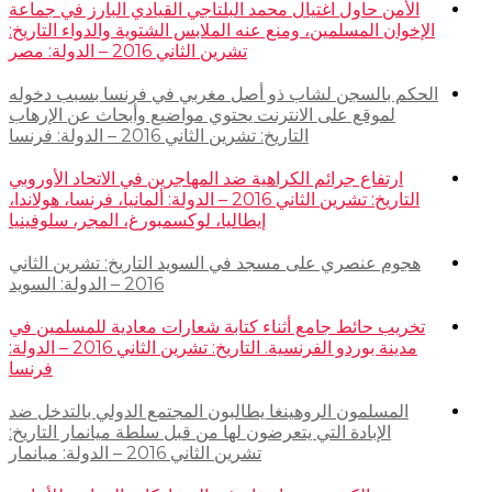
الأمن حاول اغتيال محمد البلتاجي القيادي البارز في جماعة
الإخوان المسلمين، ومنع عنه الملابس الشتوية والدواء التاريخ:
تشرين الثاني 2016 – الدولة: مصر
الحكم بالسجن لشاب ذو أصل مغربي في فرنسا بسبب دخوله
لموقع على الانترنت يحتوي مواضيع وأبحاث عن الإرهاب
التاريخ: تشرين الثاني 2016 – الدولة: فرنسا
ارتفاع جرائم الكراهية ضد المهاجرين في الاتحاد الأوروبي
التاريخ: تشرين الثاني 2016 – الدولة: ألمانيا، فرنسا، هولاندا،
إيطاليا، لوكسمبورغ، المجر، سلوفينيا
هجوم عنصري على مسجد في السويد التاريخ: تشرين الثاني
2016 – الدولة: السويد
تخريب حائط جامع أثناء كتابة شعارات معادية للمسلمين في
مدينة بوردو الفرنسية. التاريخ: تشرين الثاني 2016 – الدولة:
فرنسا
المسلمون الروهينغا يطالبون المجتمع الدولي بالتدخل ضد
الإبادة التي يتعرضون لها من قبل سلطة ميانمار التاريخ:
تشرين الثاني 2016 – الدولة: ميانمار