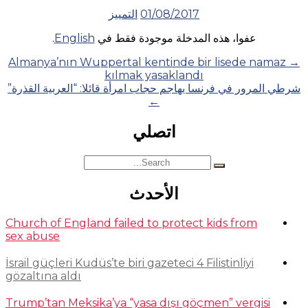
01/08/2017
التمييز
عفوا، هذه المدخلة موجودة فقط في
English
.
Posts
Almanya’nın Wuppertal kentinde bir lisede namaz
→
kılmak yasaklandı
navigation
شرطي المرور في فرنسا يهاجم حجاب امرأة قائلا: “العربية القذرة”
←
اتصلي
Search
for:
الأحدث
Church of England failed to protect kids from
sex abuse
İsrail güçleri Kudüs’te biri gazeteci 4 Filistinliyi
gözaltına aldı
Trump’tan Meksika’ya “yasa dışı göçmen” vergisi