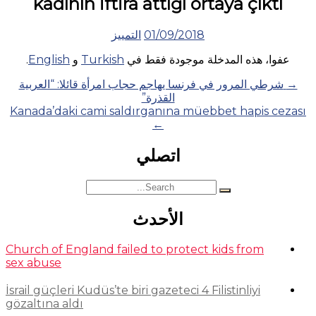
kadının iftira attığı ortaya çıktı
01/09/2018
التمييز
عفوا، هذه المدخلة موجودة فقط في
Turkish
و
English
.
Posts
→
شرطي المرور في فرنسا يهاجم حجاب امرأة قائلا: “العربية
القذرة”
navigation
Kanada’daki cami saldırganına müebbet hapis cezası
←
اتصلي
Search
for:
الأحدث
Church of England failed to protect kids from
sex abuse
İsrail güçleri Kudüs’te biri gazeteci 4 Filistinliyi
gözaltına aldı