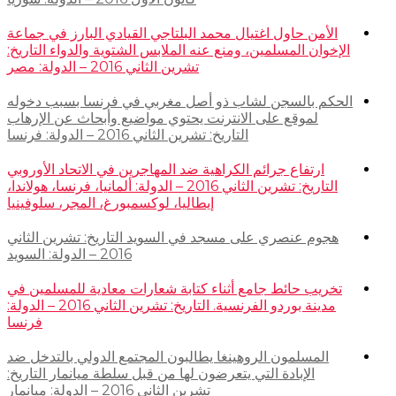
الأمن حاول اغتيال محمد البلتاجي القيادي البارز في جماعة
الإخوان المسلمين، ومنع عنه الملابس الشتوية والدواء التاريخ:
تشرين الثاني 2016 – الدولة: مصر
الحكم بالسجن لشاب ذو أصل مغربي في فرنسا بسبب دخوله
لموقع على الانترنت يحتوي مواضيع وأبحاث عن الإرهاب
التاريخ: تشرين الثاني 2016 – الدولة: فرنسا
ارتفاع جرائم الكراهية ضد المهاجرين في الاتحاد الأوروبي
التاريخ: تشرين الثاني 2016 – الدولة: ألمانيا، فرنسا، هولاندا،
إيطاليا، لوكسمبورغ، المجر، سلوفينيا
هجوم عنصري على مسجد في السويد التاريخ: تشرين الثاني
2016 – الدولة: السويد
تخريب حائط جامع أثناء كتابة شعارات معادية للمسلمين في
مدينة بوردو الفرنسية. التاريخ: تشرين الثاني 2016 – الدولة:
فرنسا
المسلمون الروهينغا يطالبون المجتمع الدولي بالتدخل ضد
الإبادة التي يتعرضون لها من قبل سلطة ميانمار التاريخ:
تشرين الثاني 2016 – الدولة: ميانمار