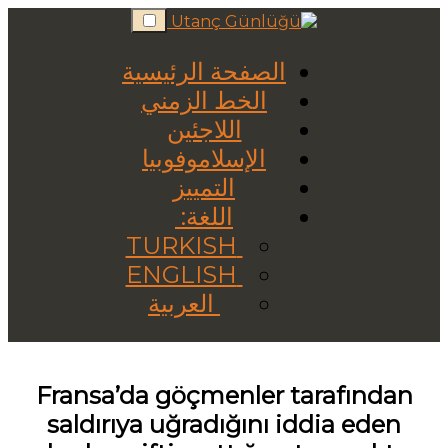
Skip
to
content
الصفحة الرئيسية
الخط الزمني
اللاجئين
الإسلاموفوبيا
التمييز
اللغة:
TURKISH
ENGLISH
العربية
Fransa’da göçmenler tarafından
saldırıya uğradığını iddia eden