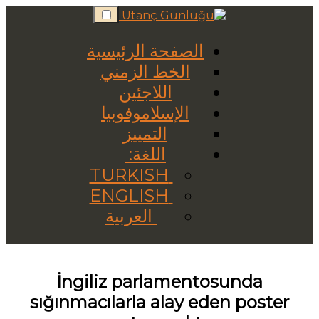
Skip
to
content
الصفحة الرئيسية
الخط الزمني
اللاجئين
الإسلاموفوبيا
التمييز
اللغة:
TURKISH
ENGLISH
العربية
İngiliz parlamentosunda
sığınmacılarla alay eden poster