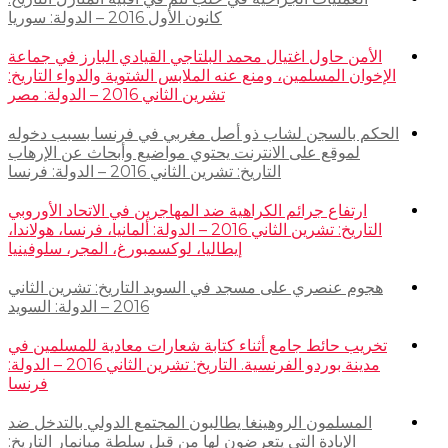
كانون الأول 2016 – الدولة: سوريا
الأمن حاول اغتيال محمد البلتاجي القيادي البارز في جماعة
الإخوان المسلمين، ومنع عنه الملابس الشتوية والدواء التاريخ:
تشرين الثاني 2016 – الدولة: مصر
الحكم بالسجن لشاب ذو أصل مغربي في فرنسا بسبب دخوله
لموقع على الانترنت يحتوي مواضيع وأبحاث عن الإرهاب
التاريخ: تشرين الثاني 2016 – الدولة: فرنسا
ارتفاع جرائم الكراهية ضد المهاجرين في الاتحاد الأوروبي
التاريخ: تشرين الثاني 2016 – الدولة: ألمانيا، فرنسا، هولاندا،
إيطاليا، لوكسمبورغ، المجر، سلوفينيا
هجوم عنصري على مسجد في السويد التاريخ: تشرين الثاني
2016 – الدولة: السويد
تخريب حائط جامع أثناء كتابة شعارات معادية للمسلمين في
مدينة بوردو الفرنسية. التاريخ: تشرين الثاني 2016 – الدولة:
فرنسا
المسلمون الروهينغا يطالبون المجتمع الدولي بالتدخل ضد
الإبادة التي يتعرضون لها من قبل سلطة ميانمار التاريخ: