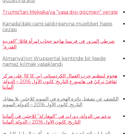
gözaltına aldı
Trump’tan Meksika’ya “yasa dışı göçmen” vergisi
Kanada’daki cami saldırganına müebbet hapis
cezası
شرطي المرور في فرنسا يهاجم حجاب امرأة قائلا: “العربية
القذرة”
Almanya’nın Wuppertal kentinde bir lisede
namaz kılmak yasaklandı
هجوم لتنظيم حزب العمال الكردستاني (بي كا كا) على مركز
ثقافيّ تركيّ في هامبورغ التاريخ: كانون الأول 2016 – الدولة:
ألمانيا
الكشف عن تشغيل دائرة الهجرة في السويد للاجئين بلا مقابل
التاريخ: كانون الأول 2016 – الدولة: السويد
بدعم من الدولة، دورات في “المغازلة” للاجئين في ألمانيا
التاريخ: كانون الأول 2016 – الدولة: ألمانيا
العمليات الجراحية في حلب تتم في أقبية المنازل التاريخ: