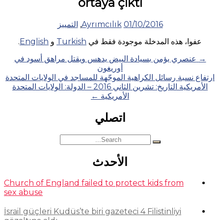
ortaya çıktı
01/10/2016
Ayrımcılık
,
التمييز
عفوا، هذه المدخلة موجودة فقط في
Turkish
و
English
.
Posts
→
عنصري يؤمن بسيادة البيض يدهس ويقتل مراهق أسود في
أوريغون
navigation
ارتفاع نسبة رسائل الكراهية الموجّهة للمساجد في الولايات المتحدة
الأمريكية التاريخ: تشرين الثاني 2016 – الدولة: الولايات المتحدة
الأمريكية
←
اتصلي
Search
for:
الأحدث
Church of England failed to protect kids from
sex abuse
İsrail güçleri Kudüs’te biri gazeteci 4 Filistinliyi