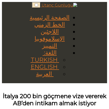
Skip
to
content
الصفحة الرئيسية
الخط الزمني
اللاجئين
الإسلاموفوبيا
التمييز
اللغة:
TURKISH
ENGLISH
العربية
İtalya 200 bin göçmene vize vererek
AB’den intikam almak istiyor