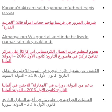
Kanada’daki cami saldırganına müebbet hapis
cezası
شرطي المرور في فرنسا يهاجم حجاب امرأة قائلا: “العربية
القذرة”
Almanya’nın Wuppertal kentinde bir lisede
namaz kılmak yasaklandı
هجوم لتنظيم حزب العمال الكردستاني (بي كا كا) على مركز
ثقافيّ تركيّ في هامبورغ التاريخ: كانون الأول 2016 – الدولة:
ألمانيا
الكشف عن تشغيل دائرة الهجرة في السويد للاجئين بلا مقابل
التاريخ: كانون الأول 2016 – الدولة: السويد
بدعم من الدولة، دورات في “المغازلة” للاجئين في ألمانيا
التاريخ: كانون الأول 2016 – الدولة: ألمانيا
العمليات الجراحية في حلب تتم في أقبية المنازل التاريخ:
كانون الأول 2016 – الدولة: سوريا