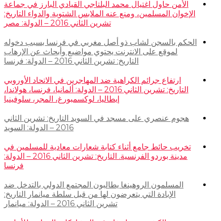
الأمن حاول اغتيال محمد البلتاجي القيادي البارز في جماعة
الإخوان المسلمين، ومنع عنه الملابس الشتوية والدواء التاريخ:
تشرين الثاني 2016 – الدولة: مصر
الحكم بالسجن لشاب ذو أصل مغربي في فرنسا بسبب دخوله
لموقع على الانترنت يحتوي مواضيع وأبحاث عن الإرهاب
التاريخ: تشرين الثاني 2016 – الدولة: فرنسا
ارتفاع جرائم الكراهية ضد المهاجرين في الاتحاد الأوروبي
التاريخ: تشرين الثاني 2016 – الدولة: ألمانيا، فرنسا، هولاندا،
إيطاليا، لوكسمبورغ، المجر، سلوفينيا
هجوم عنصري على مسجد في السويد التاريخ: تشرين الثاني
2016 – الدولة: السويد
تخريب حائط جامع أثناء كتابة شعارات معادية للمسلمين في
مدينة بوردو الفرنسية. التاريخ: تشرين الثاني 2016 – الدولة:
فرنسا
المسلمون الروهينغا يطالبون المجتمع الدولي بالتدخل ضد
الإبادة التي يتعرضون لها من قبل سلطة ميانمار التاريخ:
تشرين الثاني 2016 – الدولة: ميانمار