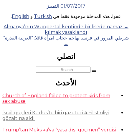
01/07/2017
التمييز
عفوا، هذه المدخلة موجودة فقط في
Turkish
و
English
.
Posts
Almanya’nın Wuppertal kentinde bir lisede namaz
→
kılmak yasaklandı
navigation
شرطي المرور في فرنسا يهاجم حجاب امرأة قائلا: “العربية القذرة”
←
اتصلي
Search
for:
الأحدث
Church of England failed to protect kids from
sex abuse
İsrail güçleri Kudüs’te biri gazeteci 4 Filistinliyi
gözaltına aldı
Trump’tan Meksika’ya “yasa dışı göçmen” vergisi