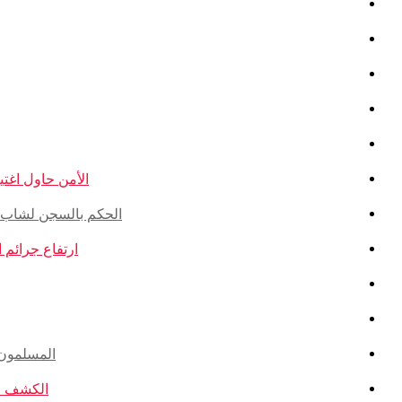
016 – الدولة: مصر
ي 2016 – الدولة: فرنسا
 لوكسمبورغ، المجر، سلوفينيا
لة: ميانمار
ة: ألمانيا