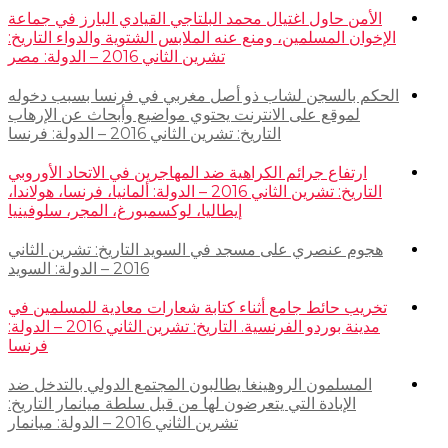
الأمن حاول اغتيال محمد البلتاجي القيادي البارز في جماعة
الإخوان المسلمين، ومنع عنه الملابس الشتوية والدواء التاريخ:
تشرين الثاني 2016 – الدولة: مصر
الحكم بالسجن لشاب ذو أصل مغربي في فرنسا بسبب دخوله
لموقع على الانترنت يحتوي مواضيع وأبحاث عن الإرهاب
التاريخ: تشرين الثاني 2016 – الدولة: فرنسا
ارتفاع جرائم الكراهية ضد المهاجرين في الاتحاد الأوروبي
التاريخ: تشرين الثاني 2016 – الدولة: ألمانيا، فرنسا، هولاندا،
إيطاليا، لوكسمبورغ، المجر، سلوفينيا
هجوم عنصري على مسجد في السويد التاريخ: تشرين الثاني
2016 – الدولة: السويد
تخريب حائط جامع أثناء كتابة شعارات معادية للمسلمين في
مدينة بوردو الفرنسية. التاريخ: تشرين الثاني 2016 – الدولة:
فرنسا
المسلمون الروهينغا يطالبون المجتمع الدولي بالتدخل ضد
الإبادة التي يتعرضون لها من قبل سلطة ميانمار التاريخ:
تشرين الثاني 2016 – الدولة: ميانمار