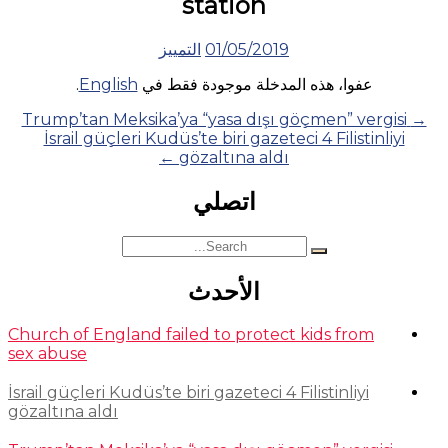
station
01/05/2019
التمييز
عفوا، هذه المدخلة موجودة فقط في
English
.
Posts
Trump’tan Meksika’ya “yasa dışı göçmen” vergisi
→
İsrail güçleri Kudüs’te biri gazeteci 4 Filistinliyi
navigation
←
gözaltına aldı
اتصلي
Search
for:
الأحدث
Church of England failed to protect kids from
sex abuse
İsrail güçleri Kudüs’te biri gazeteci 4 Filistinliyi
gözaltına aldı