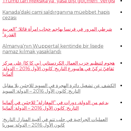
Trump’tan Meksika’ya “yasa dışı göçmen” vergisi
Kanada’daki cami saldırganına müebbet hapis
cezası
شرطي المرور في فرنسا يهاجم حجاب امرأة قائلا: “العربية
القذرة”
Almanya’nın Wuppertal kentinde bir lisede
namaz kılmak yasaklandı
هجوم لتنظيم حزب العمال الكردستاني (بي كا كا) على مركز
ثقافيّ تركيّ في هامبورغ التاريخ: كانون الأول 2016 – الدولة:
ألمانيا
الكشف عن تشغيل دائرة الهجرة في السويد للاجئين بلا مقابل
التاريخ: كانون الأول 2016 – الدولة: السويد
بدعم من الدولة، دورات في “المغازلة” للاجئين في ألمانيا
التاريخ: كانون الأول 2016 – الدولة: ألمانيا
العمليات الجراحية في حلب تتم في أقبية المنازل التاريخ:
كانون الأول 2016 – الدولة: سوريا