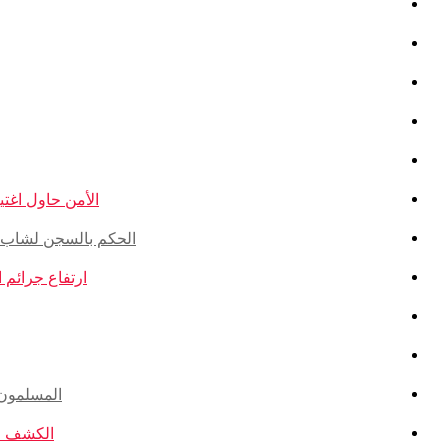
الأمن حاول اغتيال
الحكم بالسجن لشاب ذو أ
ارتفاع جرائم الكراهية ضد ال
المسلمون ال
الكشف عن ا