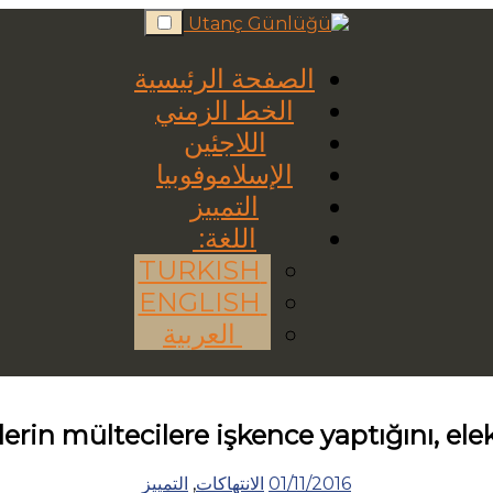
Skip
to
content
الصفحة الرئيسية
الخط الزمني
اللاجئين
الإسلاموفوبيا
التمييز
اللغة:
TURKISH
ENGLISH
العربية
ilerin mültecilere işkence yaptığını, e
01/11/2016
الانتهاكات
,
التمييز