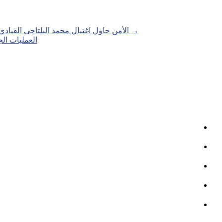
Posts
→
الأمن حاول اغتيال محمد البلتاجي القيادي البار
العمليات الجراح
navigation