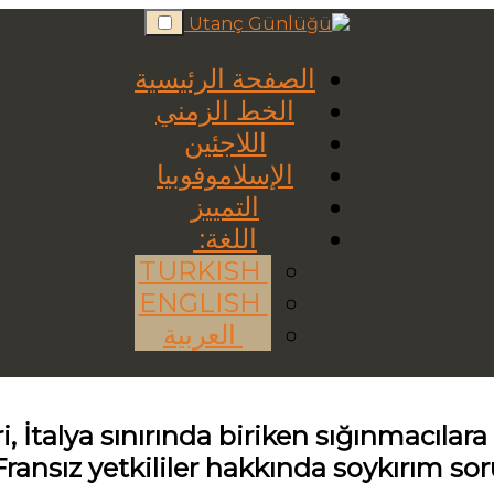
Skip
to
content
الصفحة الرئيسية
الخط الزمني
اللاجئين
الإسلاموفوبيا
التمييز
اللغة:
TURKISH
ENGLISH
العربية
i, İtalya sınırında biriken sığınmacıla
ransız yetkililer hakkında soykırım sor