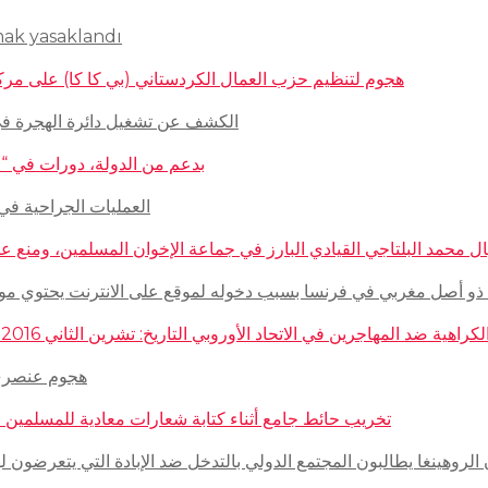
mak yasaklandı
هجوم لتنظيم حزب العمال الكردستاني (بي كا كا) على مركز ثقافيّ تركيّ 
الكشف عن تشغيل دائرة الهجرة في السويد للاج
بدعم من الدولة، دورات في “المغازلة” لل
العمليات الجراحية في حلب تتم
 محمد البلتاجي القيادي البارز في جماعة الإخوان المسلمين، ومنع عنه الملابس الش
صل مغربي في فرنسا بسبب دخوله لموقع على الانترنت يحتوي مواضيع وأبحاث عن ال
مهاجرين في الاتحاد الأوروبي التاريخ: تشرين الثاني 2016 – الدولة: ألمانيا، فرنسا، هولاندا، إيطاليا، لوكسمبورغ، المجر، سلوفينيا
هجوم عنصري على م
تخريب حائط جامع أثناء كتابة شعارات معادية للمسلمين في مدينة بوردو
روهينغا يطالبون المجتمع الدولي بالتدخل ضد الإبادة التي يتعرضون لها من قبل سلطة 