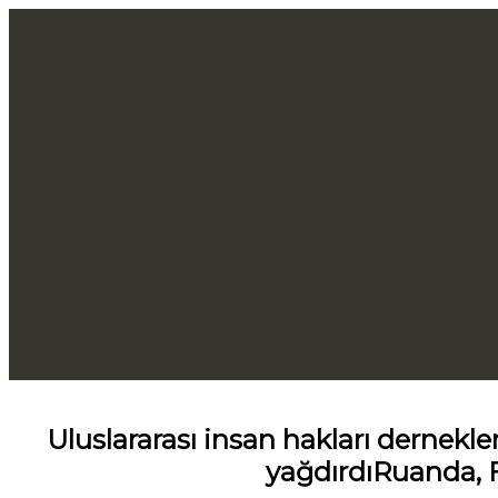
Uluslararası insan hakları dernekler
yağdırdıRuanda, F