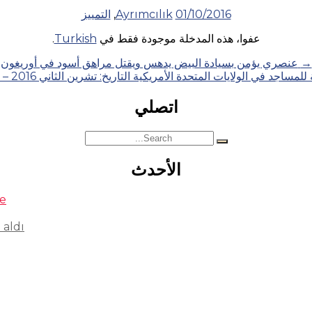
01/10/2016
Ayrımcılık
,
التمييز
عفوا، هذه المدخلة موجودة فقط في
Turkish
.
→
عنصري يؤمن بسيادة البيض يدهس ويقتل مراهق أسود في أوريغون
ايات المتحدة الأمريكية التاريخ: تشرين الثاني 2016 – الدولة: الولايات المتحدة الأمريكية
اتصلي
Search
for:
الأحدث
se
 aldı