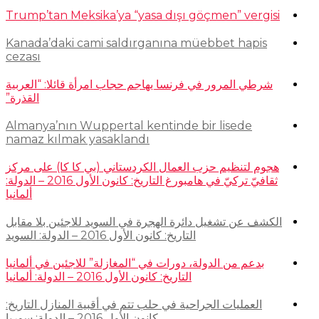
Trump’tan Meksika’ya “yasa dışı göçmen” vergisi
Kanada’daki cami saldırganına müebbet hapis
cezası
شرطي المرور في فرنسا يهاجم حجاب امرأة قائلا: “العربية
القذرة”
Almanya’nın Wuppertal kentinde bir lisede
namaz kılmak yasaklandı
هجوم لتنظيم حزب العمال الكردستاني (بي كا كا) على مركز
ثقافيّ تركيّ في هامبورغ التاريخ: كانون الأول 2016 – الدولة:
ألمانيا
الكشف عن تشغيل دائرة الهجرة في السويد للاجئين بلا مقابل
التاريخ: كانون الأول 2016 – الدولة: السويد
بدعم من الدولة، دورات في “المغازلة” للاجئين في ألمانيا
التاريخ: كانون الأول 2016 – الدولة: ألمانيا
العمليات الجراحية في حلب تتم في أقبية المنازل التاريخ:
كانون الأول 2016 – الدولة: سوريا