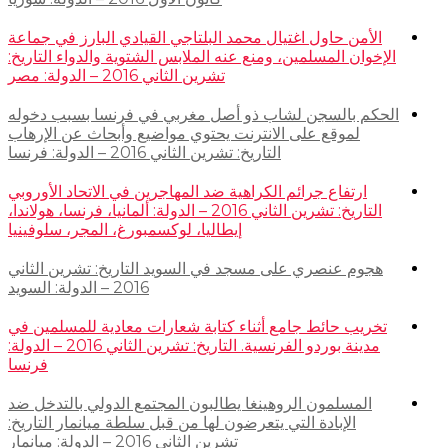
الأمن حاول اغتيال محمد البلتاجي القيادي البارز في جماعة
الإخوان المسلمين، ومنع عنه الملابس الشتوية والدواء التاريخ:
تشرين الثاني 2016 – الدولة: مصر
الحكم بالسجن لشاب ذو أصل مغربي في فرنسا بسبب دخوله
لموقع على الانترنت يحتوي مواضيع وأبحاث عن الإرهاب
التاريخ: تشرين الثاني 2016 – الدولة: فرنسا
ارتفاع جرائم الكراهية ضد المهاجرين في الاتحاد الأوروبي
التاريخ: تشرين الثاني 2016 – الدولة: ألمانيا، فرنسا، هولاندا،
إيطاليا، لوكسمبورغ، المجر، سلوفينيا
هجوم عنصري على مسجد في السويد التاريخ: تشرين الثاني
2016 – الدولة: السويد
تخريب حائط جامع أثناء كتابة شعارات معادية للمسلمين في
مدينة بوردو الفرنسية. التاريخ: تشرين الثاني 2016 – الدولة:
فرنسا
المسلمون الروهينغا يطالبون المجتمع الدولي بالتدخل ضد
الإبادة التي يتعرضون لها من قبل سلطة ميانمار التاريخ:
تشرين الثاني 2016 – الدولة: ميانمار