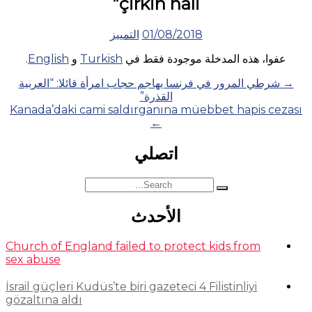
çirkin hali”
01/08/2018
التمييز
عفوا، هذه المدخلة موجودة فقط في
Turkish
و
English
.
Posts
→
شرطي المرور في فرنسا يهاجم حجاب امرأة قائلا: “العربية
القذرة”
navigation
Kanada’daki cami saldırganına müebbet hapis cezası
←
اتصلي
Search
for:
الأحدث
Church of England failed to protect kids from
sex abuse
İsrail güçleri Kudüs’te biri gazeteci 4 Filistinliyi
gözaltına aldı