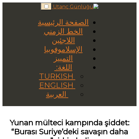
Skip
to
content
الصفحة الرئيسية
الخط الزمني
اللاجئين
الإسلاموفوبيا
التمييز
اللغة:
TURKISH
ENGLISH
العربية
Yunan mülteci kampında şiddet:
“Burası Suriye’deki savaşın daha