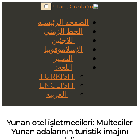
Skip
to
content
الصفحة الرئيسية
الخط الزمني
اللاجئين
الإسلاموفوبيا
التمييز
اللغة:
TURKISH
ENGLISH
العربية
Yunan otel işletmecileri: Mülteciler
Yunan adalarının turistik imajını