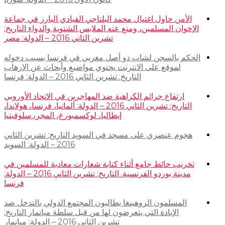
الأمن حاول اغتيال محمد البلتاجي القيادي البارز في جماعة
الإخوان المسلمين، ومنع عنه الملابس الشتوية والدواء التاريخ:
تشرين الثاني 2016 – الدولة: مصر
الحكم بالسجن لشاب ذو أصل مغربي في فرنسا بسبب دخوله
لموقع على الانترنت يحتوي مواضيع وأبحاث عن الإرهاب
التاريخ: تشرين الثاني 2016 – الدولة: فرنسا
ارتفاع جرائم الكراهية ضد المهاجرين في الاتحاد الأوروبي
التاريخ: تشرين الثاني 2016 – الدولة: ألمانيا، فرنسا، هولاندا،
إيطاليا، لوكسمبورغ، المجر، سلوفينيا
هجوم عنصري على مسجد في السويد التاريخ: تشرين الثاني
2016 – الدولة: السويد
تخريب حائط جامع أثناء كتابة شعارات معادية للمسلمين في
مدينة بوردو الفرنسية. التاريخ: تشرين الثاني 2016 – الدولة:
فرنسا
المسلمون الروهينغا يطالبون المجتمع الدولي بالتدخل ضد
الإبادة التي يتعرضون لها من قبل سلطة ميانمار التاريخ:
تشرين الثاني 2016 – الدولة: ميانمار