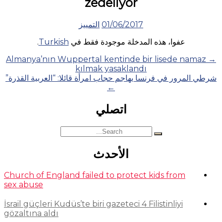
zedeliyor
01/06/2017
التمييز
عفوا، هذه المدخلة موجودة فقط في
Turkish
.
Posts
Almanya’nın Wuppertal kentinde bir lisede namaz
→
kılmak yasaklandı
navigation
شرطي المرور في فرنسا يهاجم حجاب امرأة قائلا: “العربية القذرة”
←
اتصلي
Search
for:
الأحدث
Church of England failed to protect kids from
sex abuse
İsrail güçleri Kudüs’te biri gazeteci 4 Filistinliyi
gözaltına aldı