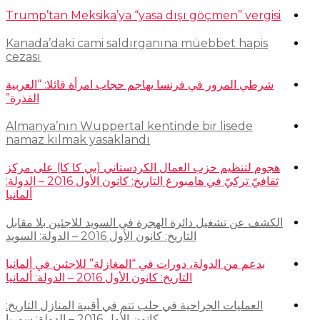
Trump’tan Meksika’ya “yasa dışı göçmen” vergisi
Kanada’daki cami saldırganına müebbet hapis
cezası
شرطي المرور في فرنسا يهاجم حجاب امرأة قائلا: “العربية
القذرة”
Almanya’nın Wuppertal kentinde bir lisede
namaz kılmak yasaklandı
هجوم لتنظيم حزب العمال الكردستاني (بي كا كا) على مركز
ثقافيّ تركيّ في هامبورغ التاريخ: كانون الأول 2016 – الدولة:
ألمانيا
الكشف عن تشغيل دائرة الهجرة في السويد للاجئين بلا مقابل
التاريخ: كانون الأول 2016 – الدولة: السويد
بدعم من الدولة، دورات في “المغازلة” للاجئين في ألمانيا
التاريخ: كانون الأول 2016 – الدولة: ألمانيا
العمليات الجراحية في حلب تتم في أقبية المنازل التاريخ:
كانون الأول 2016 – الدولة: سوريا