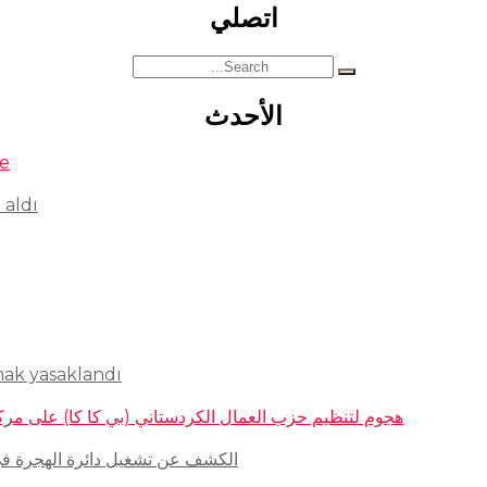
اتصلي
Search
for:
الأحدث
se
 aldı
mak yasaklandı
هجوم لتنظيم حزب العمال الكردستاني (بي كا كا) على مركز ثقافيّ تركيّ 
الكشف عن تشغيل دائرة الهجرة في السويد للاج