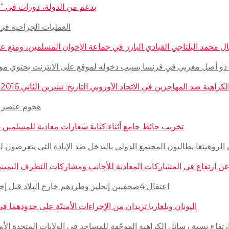
بدعم من الدولة، دورات في “المغازلة” لل
العمليات الجراحية في حلب تتم
 محمد البلتاجي القيادي البارز في جماعة الإخوان المسلمين، ومنع عنه الملابس الش
صل مغربي في فرنسا بسبب دخوله لموقع على الانترنت يحتوي مواضيع وأبحاث عن ال
مهاجرين في الاتحاد الأوروبي التاريخ: تشرين الثاني 2016 – الدولة: ألمانيا، فرنسا، هولاندا، إيطاليا، لوكسمبورغ، المجر، سلوفينيا
هجوم عنصري على م
تخريب حائط جامع أثناء كتابة شعارات معادية للمسلمين في مدينة بوردو
روهينغا يطالبون المجتمع الدولي بالتدخل ضد الإبادة التي يتعرضون لها من قبل سلطة 
رتفاع في المشاركات المعادية للأجانب ومشاركات التطرف اليميني على الانترنت في أ
اعتقال 4صحفيين إنجليز وطردهم خارج البلاد قبل إخلاء مخيم كاليه في فرنسا التاريخ: تشرين الثاني 2016 – الدولة: فرنسا
اليونان وبلغاريا تزيدان من الإجراءات الأمنيّة على حدودهما في مواجهة اللاجئين. ا
رتفاع نسبة رسائل الكراهية الموجّهة للمساجد في الولايات المتحدة الأمريكية التاريخ: تشرين الثاني 016