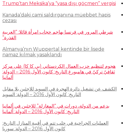
Trump’tan Meksika’ya “yasa dışı göçmen” vergisi
Kanada’daki cami saldırganına müebbet hapis
cezası
شرطي المرور في فرنسا يهاجم حجاب امرأة قائلا: “العربية
القذرة”
Almanya’nın Wuppertal kentinde bir lisede
namaz kılmak yasaklandı
هجوم لتنظيم حزب العمال الكردستاني (بي كا كا) على مركز
ثقافيّ تركيّ في هامبورغ التاريخ: كانون الأول 2016 – الدولة:
ألمانيا
الكشف عن تشغيل دائرة الهجرة في السويد للاجئين بلا مقابل
التاريخ: كانون الأول 2016 – الدولة: السويد
بدعم من الدولة، دورات في “المغازلة” للاجئين في ألمانيا
التاريخ: كانون الأول 2016 – الدولة: ألمانيا
العمليات الجراحية في حلب تتم في أقبية المنازل التاريخ:
كانون الأول 2016 – الدولة: سوريا