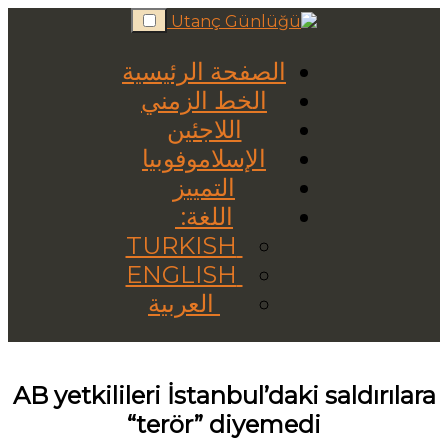
Skip
to
content
الصفحة الرئيسية
الخط الزمني
اللاجئين
الإسلاموفوبيا
التمييز
اللغة:
TURKISH
ENGLISH
العربية
AB yetkilileri İstanbul’daki saldırılara
“terör” diyemedi