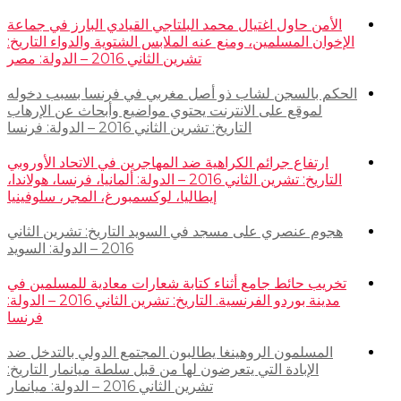
الأمن حاول اغتيال محمد البلتاجي القيادي البارز في جماعة
الإخوان المسلمين، ومنع عنه الملابس الشتوية والدواء التاريخ:
تشرين الثاني 2016 – الدولة: مصر
الحكم بالسجن لشاب ذو أصل مغربي في فرنسا بسبب دخوله
لموقع على الانترنت يحتوي مواضيع وأبحاث عن الإرهاب
التاريخ: تشرين الثاني 2016 – الدولة: فرنسا
ارتفاع جرائم الكراهية ضد المهاجرين في الاتحاد الأوروبي
التاريخ: تشرين الثاني 2016 – الدولة: ألمانيا، فرنسا، هولاندا،
إيطاليا، لوكسمبورغ، المجر، سلوفينيا
هجوم عنصري على مسجد في السويد التاريخ: تشرين الثاني
2016 – الدولة: السويد
تخريب حائط جامع أثناء كتابة شعارات معادية للمسلمين في
مدينة بوردو الفرنسية. التاريخ: تشرين الثاني 2016 – الدولة:
فرنسا
المسلمون الروهينغا يطالبون المجتمع الدولي بالتدخل ضد
الإبادة التي يتعرضون لها من قبل سلطة ميانمار التاريخ:
تشرين الثاني 2016 – الدولة: ميانمار