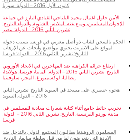
كانون الأول 2016 – الدولة: سوريا
الأمن حاول اغتيال محمد البلتاجي القيادي البارز في جماعة
الإخوان المسلمين، ومنع عنه الملابس الشتوية والدواء التاريخ:
تشرين الثاني 2016 – الدولة: مصر
الحكم بالسجن لشاب ذو أصل مغربي في فرنسا بسبب دخوله
لموقع على الانترنت يحتوي مواضيع وأبحاث عن الإرهاب
التاريخ: تشرين الثاني 2016 – الدولة: فرنسا
ارتفاع جرائم الكراهية ضد المهاجرين في الاتحاد الأوروبي
التاريخ: تشرين الثاني 2016 – الدولة: ألمانيا، فرنسا، هولاندا،
إيطاليا، لوكسمبورغ، المجر، سلوفينيا
هجوم عنصري على مسجد في السويد التاريخ: تشرين الثاني
2016 – الدولة: السويد
تخريب حائط جامع أثناء كتابة شعارات معادية للمسلمين في
مدينة بوردو الفرنسية. التاريخ: تشرين الثاني 2016 – الدولة:
فرنسا
المسلمون الروهينغا يطالبون المجتمع الدولي بالتدخل ضد
الإبادة التي يتعرضون لها من قبل سلطة ميانمار التاريخ: