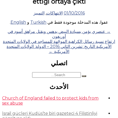
ettiği ortaya çıktı
01/10/2016
الانتهاكات
,
التمييز
عفوا، هذه المدخلة موجودة فقط في
Turkish
و
English
.
Posts
→
عنصري يؤمن بسيادة البيض يدهس ويقتل مراهق أسود في
أوريغون
navigation
ارتفاع نسبة رسائل الكراهية الموجّهة للمساجد في الولايات المتحدة
الأمريكية التاريخ: تشرين الثاني 2016 – الدولة: الولايات المتحدة
الأمريكية
←
اتصلي
Search
for:
الأحدث
Church of England failed to protect kids from
sex abuse
İsrail güçleri Kudüs’te biri gazeteci 4 Filistinliyi