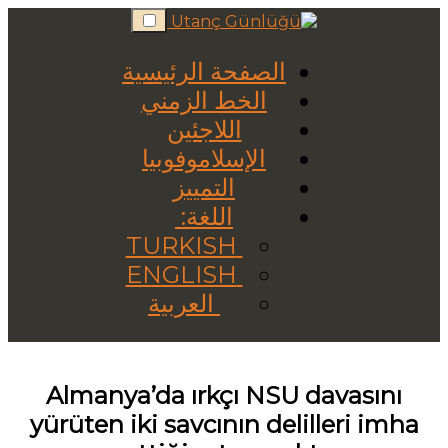
Skip
to
content
الصفحة الرئيسية
الخط الزمني
اللاجئين
الإسلاموفوبيا
التمييز
اللغة:
TURKISH
ENGLISH
العربية
Almanya’da ırkçı NSU davasını
yürüten iki savcının delilleri imha