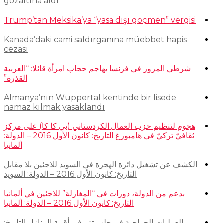
gözaltına aldı
Trump’tan Meksika’ya “yasa dışı göçmen” vergisi
Kanada’daki cami saldırganına müebbet hapis
cezası
شرطي المرور في فرنسا يهاجم حجاب امرأة قائلا: “العربية
القذرة”
Almanya’nın Wuppertal kentinde bir lisede
namaz kılmak yasaklandı
هجوم لتنظيم حزب العمال الكردستاني (بي كا كا) على مركز
ثقافيّ تركيّ في هامبورغ التاريخ: كانون الأول 2016 – الدولة:
ألمانيا
الكشف عن تشغيل دائرة الهجرة في السويد للاجئين بلا مقابل
التاريخ: كانون الأول 2016 – الدولة: السويد
بدعم من الدولة، دورات في “المغازلة” للاجئين في ألمانيا
التاريخ: كانون الأول 2016 – الدولة: ألمانيا
العمليات الجراحية في حلب تتم في أقبية المنازل التاريخ: