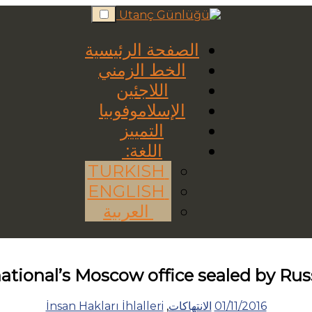
Skip
to
content
الصفحة الرئيسية
الخط الزمني
اللاجئين
الإسلاموفوبيا
التمييز
اللغة:
TURKISH
ENGLISH
العربية
tional’s Moscow office sealed by Rus
01/11/2016
الانتهاكات
,
İnsan Hakları İhlalleri