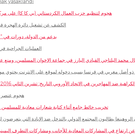
mak yasaklandı
هجوم لتنظيم حزب العمال الكردستاني (بي كا كا) على مركز ثقافيّ تركيّ 
الكشف عن تشغيل دائرة الهجرة في السويد للاج
بدعم من الدولة، دورات في “المغازلة” لل
العمليات الجراحية في حلب تتم
 محمد البلتاجي القيادي البارز في جماعة الإخوان المسلمين، ومنع عنه الملابس الش
صل مغربي في فرنسا بسبب دخوله لموقع على الانترنت يحتوي مواضيع وأبحاث عن ال
مهاجرين في الاتحاد الأوروبي التاريخ: تشرين الثاني 2016 – الدولة: ألمانيا، فرنسا، هولاندا، إيطاليا، لوكسمبورغ، المجر، سلوفينيا
هجوم عنصري على م
تخريب حائط جامع أثناء كتابة شعارات معادية للمسلمين في مدينة بوردو
روهينغا يطالبون المجتمع الدولي بالتدخل ضد الإبادة التي يتعرضون لها من قبل سلطة 
رتفاع في المشاركات المعادية للأجانب ومشاركات التطرف اليميني على الانترنت في أ