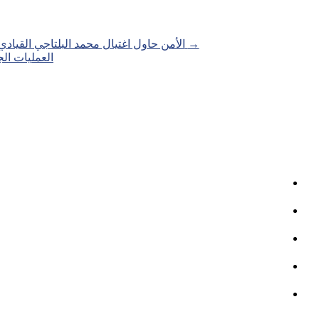
Posts
→
الأمن حاول اغتيال محمد البلتاجي القيادي البار
العمليات الجراح
navigation