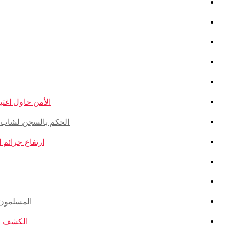
الأمن حاول اغتيال
الحكم بالسجن لشاب ذو أ
ارتفاع جرائم الكراهية ضد ال
المسلمون ال
الكشف عن ا