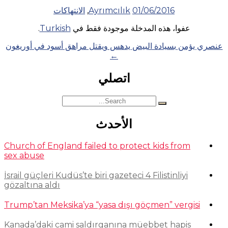
01/06/2016
Ayrımcılık
,
الانتهاكات
عفوا، هذه المدخلة موجودة فقط في
Turkish
.
Posts
عنصري يؤمن بسيادة البيض يدهس ويقتل مراهق أسود في أوريغون
←
navigation
اتصلي
Search
for:
الأحدث
Church of England failed to protect kids from
sex abuse
İsrail güçleri Kudüs’te biri gazeteci 4 Filistinliyi
gözaltına aldı
Trump’tan Meksika’ya “yasa dışı göçmen” vergisi
Kanada’daki cami saldırganına müebbet hapis