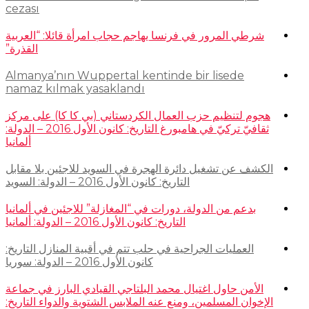
cezası
شرطي المرور في فرنسا يهاجم حجاب امرأة قائلا: “العربية
القذرة”
Almanya’nın Wuppertal kentinde bir lisede
namaz kılmak yasaklandı
هجوم لتنظيم حزب العمال الكردستاني (بي كا كا) على مركز
ثقافيّ تركيّ في هامبورغ التاريخ: كانون الأول 2016 – الدولة:
ألمانيا
الكشف عن تشغيل دائرة الهجرة في السويد للاجئين بلا مقابل
التاريخ: كانون الأول 2016 – الدولة: السويد
بدعم من الدولة، دورات في “المغازلة” للاجئين في ألمانيا
التاريخ: كانون الأول 2016 – الدولة: ألمانيا
العمليات الجراحية في حلب تتم في أقبية المنازل التاريخ:
كانون الأول 2016 – الدولة: سوريا
الأمن حاول اغتيال محمد البلتاجي القيادي البارز في جماعة
الإخوان المسلمين، ومنع عنه الملابس الشتوية والدواء التاريخ: