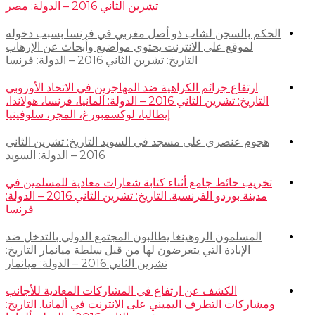
تشرين الثاني 2016 – الدولة: مصر
الحكم بالسجن لشاب ذو أصل مغربي في فرنسا بسبب دخوله
لموقع على الانترنت يحتوي مواضيع وأبحاث عن الإرهاب
التاريخ: تشرين الثاني 2016 – الدولة: فرنسا
ارتفاع جرائم الكراهية ضد المهاجرين في الاتحاد الأوروبي
التاريخ: تشرين الثاني 2016 – الدولة: ألمانيا، فرنسا، هولاندا،
إيطاليا، لوكسمبورغ، المجر، سلوفينيا
هجوم عنصري على مسجد في السويد التاريخ: تشرين الثاني
2016 – الدولة: السويد
تخريب حائط جامع أثناء كتابة شعارات معادية للمسلمين في
مدينة بوردو الفرنسية. التاريخ: تشرين الثاني 2016 – الدولة:
فرنسا
المسلمون الروهينغا يطالبون المجتمع الدولي بالتدخل ضد
الإبادة التي يتعرضون لها من قبل سلطة ميانمار التاريخ:
تشرين الثاني 2016 – الدولة: ميانمار
الكشف عن ارتفاع في المشاركات المعادية للأجانب
ومشاركات التطرف اليميني على الانترنت في ألمانيا. التاريخ: