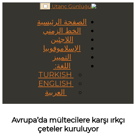
Skip
to
content
الصفحة الرئيسية
الخط الزمني
اللاجئين
الإسلاموفوبيا
التمييز
اللغة:
TURKISH
ENGLISH
العربية
Avrupa’da mültecilere karşı ırkçı
çeteler kuruluyor