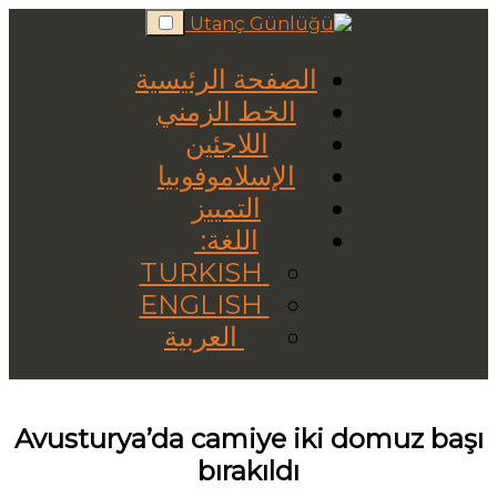
Skip
to
content
الصفحة الرئيسية
الخط الزمني
اللاجئين
الإسلاموفوبيا
التمييز
اللغة:
TURKISH
ENGLISH
العربية
Avusturya’da camiye iki domuz başı
bırakıldı