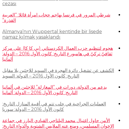
cezası
شرطي المرور في فرنسا يهاجم حجاب امرأة قائلا: “العربية
القذرة”
Almanya’nın Wuppertal kentinde bir lisede
namaz kılmak yasaklandı
هجوم لتنظيم حزب العمال الكردستاني (بي كا كا) على مركز
ثقافيّ تركيّ في هامبورغ التاريخ: كانون الأول 2016 – الدولة:
ألمانيا
الكشف عن تشغيل دائرة الهجرة في السويد للاجئين بلا مقابل
التاريخ: كانون الأول 2016 – الدولة: السويد
بدعم من الدولة، دورات في “المغازلة” للاجئين في ألمانيا
التاريخ: كانون الأول 2016 – الدولة: ألمانيا
العمليات الجراحية في حلب تتم في أقبية المنازل التاريخ:
كانون الأول 2016 – الدولة: سوريا
الأمن حاول اغتيال محمد البلتاجي القيادي البارز في جماعة
الإخوان المسلمين، ومنع عنه الملابس الشتوية والدواء التاريخ: