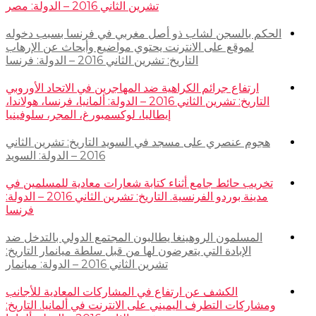
تشرين الثاني 2016 – الدولة: مصر
الحكم بالسجن لشاب ذو أصل مغربي في فرنسا بسبب دخوله
لموقع على الانترنت يحتوي مواضيع وأبحاث عن الإرهاب
التاريخ: تشرين الثاني 2016 – الدولة: فرنسا
ارتفاع جرائم الكراهية ضد المهاجرين في الاتحاد الأوروبي
التاريخ: تشرين الثاني 2016 – الدولة: ألمانيا، فرنسا، هولاندا،
إيطاليا، لوكسمبورغ، المجر، سلوفينيا
هجوم عنصري على مسجد في السويد التاريخ: تشرين الثاني
2016 – الدولة: السويد
تخريب حائط جامع أثناء كتابة شعارات معادية للمسلمين في
مدينة بوردو الفرنسية. التاريخ: تشرين الثاني 2016 – الدولة:
فرنسا
المسلمون الروهينغا يطالبون المجتمع الدولي بالتدخل ضد
الإبادة التي يتعرضون لها من قبل سلطة ميانمار التاريخ:
تشرين الثاني 2016 – الدولة: ميانمار
الكشف عن ارتفاع في المشاركات المعادية للأجانب
ومشاركات التطرف اليميني على الانترنت في ألمانيا. التاريخ: