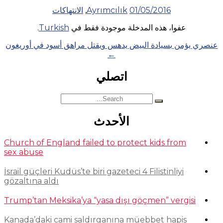
01/05/2016
Ayrımcılık
,
الانتهاكات
عفوا، هذه المدخلة موجودة فقط في
Turkish
.
Posts
عنصري يؤمن بسيادة البيض يدهس ويقتل مراهق أسود في أوريغون
←
navigation
اتصلي
Search
for:
الأحدث
Church of England failed to protect kids from
sex abuse
İsrail güçleri Kudüs’te biri gazeteci 4 Filistinliyi
gözaltına aldı
Trump’tan Meksika’ya “yasa dışı göçmen” vergisi
Kanada’daki cami saldırganına müebbet hapis