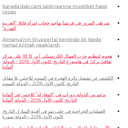
Kanada’daki cami saldırganına müebbet hapis
cezası
شرطي المرور في فرنسا يهاجم حجاب امرأة قائلا: “العربية
القذرة”
Almanya’nın Wuppertal kentinde bir lisede
namaz kılmak yasaklandı
هجوم لتنظيم حزب العمال الكردستاني (بي كا كا) على مركز
ثقافيّ تركيّ في هامبورغ التاريخ: كانون الأول 2016 – الدولة:
ألمانيا
الكشف عن تشغيل دائرة الهجرة في السويد للاجئين بلا مقابل
التاريخ: كانون الأول 2016 – الدولة: السويد
بدعم من الدولة، دورات في “المغازلة” للاجئين في ألمانيا
التاريخ: كانون الأول 2016 – الدولة: ألمانيا
العمليات الجراحية في حلب تتم في أقبية المنازل التاريخ:
كانون الأول 2016 – الدولة: سوريا
الأمن حاول اغتيال محمد البلتاجي القيادي البارز في جماعة