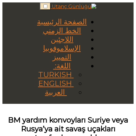
Skip
to
content
الصفحة الرئيسية
الخط الزمني
اللاجئين
الإسلاموفوبيا
التمييز
اللغة:
TURKISH
ENGLISH
العربية
BM yardım konvoyları Suriye veya
Rusya’ya ait savaş uçakları