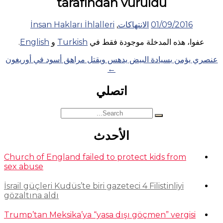
tarafından vuruldu
01/09/2016
الانتهاكات
,
İnsan Hakları İhlalleri
عفوا، هذه المدخلة موجودة فقط في
Turkish
و
English
.
Posts
عنصري يؤمن بسيادة البيض يدهس ويقتل مراهق أسود في أوريغون
←
navigation
اتصلي
Search
for:
الأحدث
Church of England failed to protect kids from
sex abuse
İsrail güçleri Kudüs’te biri gazeteci 4 Filistinliyi
gözaltına aldı
Trump’tan Meksika’ya “yasa dışı göçmen” vergisi