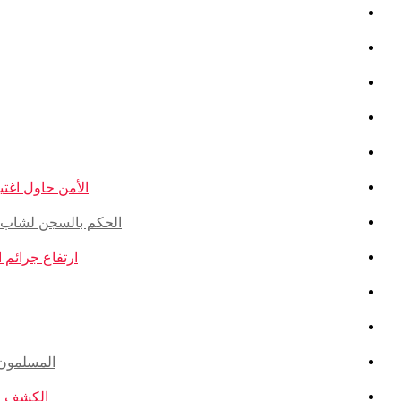
الأمن حاول اغتيال
الحكم بالسجن لشاب ذو أ
ارتفاع جرائم الكراهية ضد ال
المسلمون ال
الكشف عن ا