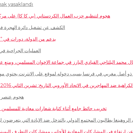
mak yasaklandı
هجوم لتنظيم حزب العمال الكردستاني (بي كا كا) على مركز ثقافيّ تركيّ 
الكشف عن تشغيل دائرة الهجرة في السويد للاج
بدعم من الدولة، دورات في “المغازلة” لل
العمليات الجراحية في حلب تتم
 محمد البلتاجي القيادي البارز في جماعة الإخوان المسلمين، ومنع عنه الملابس الش
صل مغربي في فرنسا بسبب دخوله لموقع على الانترنت يحتوي مواضيع وأبحاث عن ال
مهاجرين في الاتحاد الأوروبي التاريخ: تشرين الثاني 2016 – الدولة: ألمانيا، فرنسا، هولاندا، إيطاليا، لوكسمبورغ، المجر، سلوفينيا
هجوم عنصري على م
تخريب حائط جامع أثناء كتابة شعارات معادية للمسلمين في مدينة بوردو
روهينغا يطالبون المجتمع الدولي بالتدخل ضد الإبادة التي يتعرضون لها من قبل سلطة 
رتفاع في المشاركات المعادية للأجانب ومشاركات التطرف اليميني على الانترنت في أ