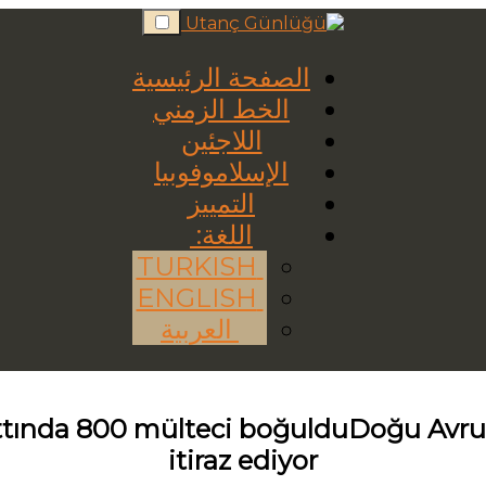
Skip
to
content
الصفحة الرئيسية
الخط الزمني
اللاجئين
الإسلاموفوبيا
التمييز
اللغة:
TURKISH
ENGLISH
العربية
 hattında 800 mülteci boğulduDoğu Avrup
itiraz ediyor