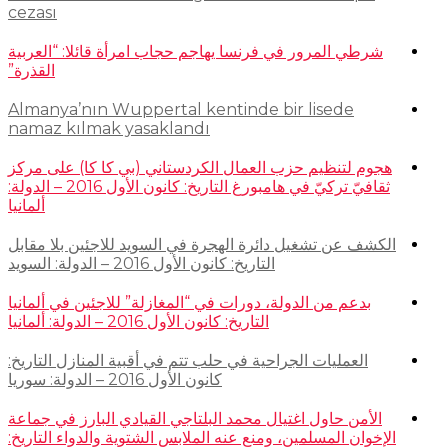
cezası
شرطي المرور في فرنسا يهاجم حجاب امرأة قائلا: “العربية
القذرة”
Almanya’nın Wuppertal kentinde bir lisede
namaz kılmak yasaklandı
هجوم لتنظيم حزب العمال الكردستاني (بي كا كا) على مركز
ثقافيّ تركيّ في هامبورغ التاريخ: كانون الأول 2016 – الدولة:
ألمانيا
الكشف عن تشغيل دائرة الهجرة في السويد للاجئين بلا مقابل
التاريخ: كانون الأول 2016 – الدولة: السويد
بدعم من الدولة، دورات في “المغازلة” للاجئين في ألمانيا
التاريخ: كانون الأول 2016 – الدولة: ألمانيا
العمليات الجراحية في حلب تتم في أقبية المنازل التاريخ:
كانون الأول 2016 – الدولة: سوريا
الأمن حاول اغتيال محمد البلتاجي القيادي البارز في جماعة
الإخوان المسلمين، ومنع عنه الملابس الشتوية والدواء التاريخ: