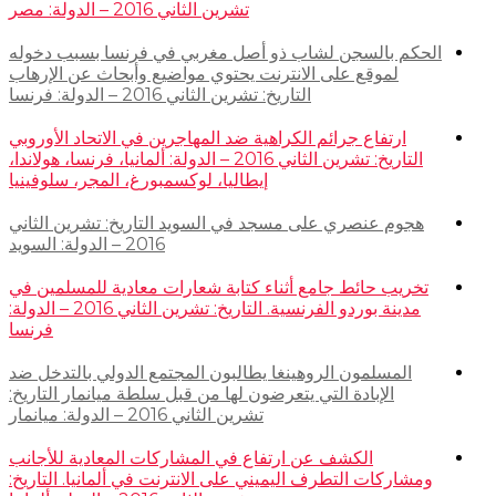
تشرين الثاني 2016 – الدولة: مصر
الحكم بالسجن لشاب ذو أصل مغربي في فرنسا بسبب دخوله
لموقع على الانترنت يحتوي مواضيع وأبحاث عن الإرهاب
التاريخ: تشرين الثاني 2016 – الدولة: فرنسا
ارتفاع جرائم الكراهية ضد المهاجرين في الاتحاد الأوروبي
التاريخ: تشرين الثاني 2016 – الدولة: ألمانيا، فرنسا، هولاندا،
إيطاليا، لوكسمبورغ، المجر، سلوفينيا
هجوم عنصري على مسجد في السويد التاريخ: تشرين الثاني
2016 – الدولة: السويد
تخريب حائط جامع أثناء كتابة شعارات معادية للمسلمين في
مدينة بوردو الفرنسية. التاريخ: تشرين الثاني 2016 – الدولة:
فرنسا
المسلمون الروهينغا يطالبون المجتمع الدولي بالتدخل ضد
الإبادة التي يتعرضون لها من قبل سلطة ميانمار التاريخ:
تشرين الثاني 2016 – الدولة: ميانمار
الكشف عن ارتفاع في المشاركات المعادية للأجانب
ومشاركات التطرف اليميني على الانترنت في ألمانيا. التاريخ: