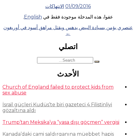
01/09/2016
الانتهاكات
عفوا، هذه المدخلة موجودة فقط في
English
.
Posts
عنصري يؤمن بسيادة البيض يدهس ويقتل مراهق أسود في أوريغون
←
navigation
اتصلي
Search
for:
الأحدث
Church of England failed to protect kids from
sex abuse
İsrail güçleri Kudüs’te biri gazeteci 4 Filistinliyi
gözaltına aldı
Trump’tan Meksika’ya “yasa dışı göçmen” vergisi
Kanada’daki cami saldırganına müebbet hapis