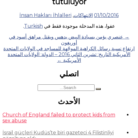
tutuluyor
01/10/2016
الانتهاكات
,
İnsan Hakları İhlalleri
عفوا، هذه المدخلة موجودة فقط في
Turkish
.
Posts
→
عنصري يؤمن بسيادة البيض يدهس ويقتل مراهق أسود في
أوريغون
navigation
ارتفاع نسبة رسائل الكراهية الموجّهة للمساجد في الولايات المتحدة
الأمريكية التاريخ: تشرين الثاني 2016 – الدولة: الولايات المتحدة
الأمريكية
←
اتصلي
Search
for:
الأحدث
Church of England failed to protect kids from
sex abuse
İsrail güçleri Kudüs’te biri gazeteci 4 Filistinliyi