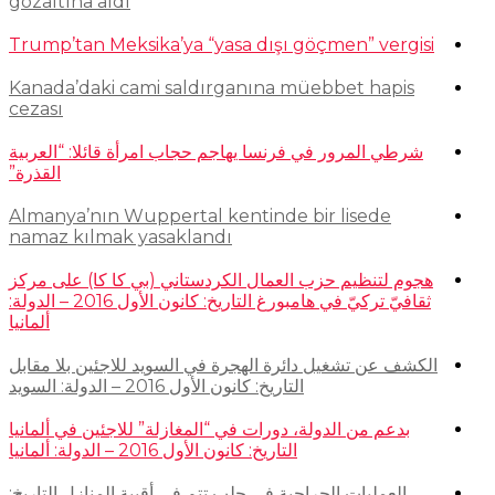
gözaltına aldı
Trump’tan Meksika’ya “yasa dışı göçmen” vergisi
Kanada’daki cami saldırganına müebbet hapis
cezası
شرطي المرور في فرنسا يهاجم حجاب امرأة قائلا: “العربية
القذرة”
Almanya’nın Wuppertal kentinde bir lisede
namaz kılmak yasaklandı
هجوم لتنظيم حزب العمال الكردستاني (بي كا كا) على مركز
ثقافيّ تركيّ في هامبورغ التاريخ: كانون الأول 2016 – الدولة:
ألمانيا
الكشف عن تشغيل دائرة الهجرة في السويد للاجئين بلا مقابل
التاريخ: كانون الأول 2016 – الدولة: السويد
بدعم من الدولة، دورات في “المغازلة” للاجئين في ألمانيا
التاريخ: كانون الأول 2016 – الدولة: ألمانيا
العمليات الجراحية في حلب تتم في أقبية المنازل التاريخ: