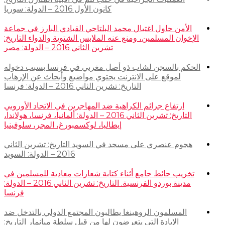
كانون الأول 2016 – الدولة: سوريا
الأمن حاول اغتيال محمد البلتاجي القيادي البارز في جماعة
الإخوان المسلمين، ومنع عنه الملابس الشتوية والدواء التاريخ:
تشرين الثاني 2016 – الدولة: مصر
الحكم بالسجن لشاب ذو أصل مغربي في فرنسا بسبب دخوله
لموقع على الانترنت يحتوي مواضيع وأبحاث عن الإرهاب
التاريخ: تشرين الثاني 2016 – الدولة: فرنسا
ارتفاع جرائم الكراهية ضد المهاجرين في الاتحاد الأوروبي
التاريخ: تشرين الثاني 2016 – الدولة: ألمانيا، فرنسا، هولاندا،
إيطاليا، لوكسمبورغ، المجر، سلوفينيا
هجوم عنصري على مسجد في السويد التاريخ: تشرين الثاني
2016 – الدولة: السويد
تخريب حائط جامع أثناء كتابة شعارات معادية للمسلمين في
مدينة بوردو الفرنسية. التاريخ: تشرين الثاني 2016 – الدولة:
فرنسا
المسلمون الروهينغا يطالبون المجتمع الدولي بالتدخل ضد
الإبادة التي يتعرضون لها من قبل سلطة ميانمار التاريخ: