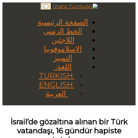
Skip
to
content
الصفحة الرئيسية
الخط الزمني
اللاجئين
الإسلاموفوبيا
التمييز
اللغة:
TURKISH
ENGLISH
العربية
İsrail’de gözaltına alınan bir Türk
vatandaşı, 16 gündür hapiste