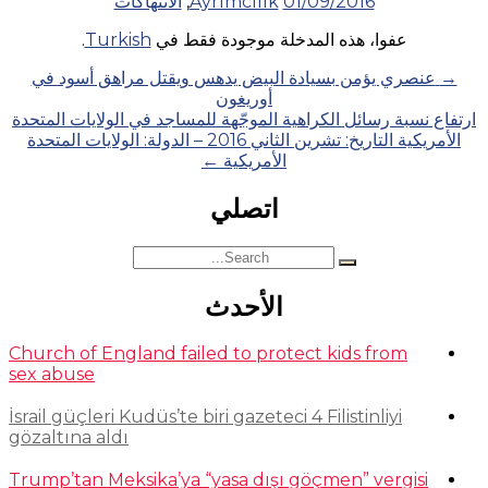
01/09/2016
Ayrımcılık
,
الانتهاكات
عفوا، هذه المدخلة موجودة فقط في
Turkish
.
Posts
→
عنصري يؤمن بسيادة البيض يدهس ويقتل مراهق أسود في
أوريغون
navigation
ارتفاع نسبة رسائل الكراهية الموجّهة للمساجد في الولايات المتحدة
الأمريكية التاريخ: تشرين الثاني 2016 – الدولة: الولايات المتحدة
الأمريكية
←
اتصلي
Search
for:
الأحدث
Church of England failed to protect kids from
sex abuse
İsrail güçleri Kudüs’te biri gazeteci 4 Filistinliyi
gözaltına aldı
Trump’tan Meksika’ya “yasa dışı göçmen” vergisi