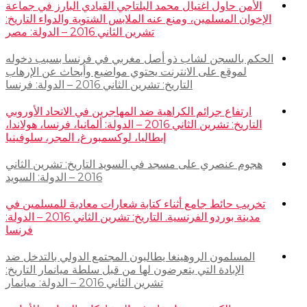
الأمن حاول اغتيال محمد البلتاجي القيادي البارز في جماعة
الإخوان المسلمين، ومنع عنه الملابس الشتوية والدواء التاريخ:
تشرين الثاني 2016 – الدولة: مصر
الحكم بالسجن لشاب ذو أصل مغربي في فرنسا بسبب دخوله
لموقع على الانترنت يحتوي مواضيع وأبحاث عن الإرهاب
التاريخ: تشرين الثاني 2016 – الدولة: فرنسا
ارتفاع جرائم الكراهية ضد المهاجرين في الاتحاد الأوروبي
التاريخ: تشرين الثاني 2016 – الدولة: ألمانيا، فرنسا، هولاندا،
إيطاليا، لوكسمبورغ، المجر، سلوفينيا
هجوم عنصري على مسجد في السويد التاريخ: تشرين الثاني
2016 – الدولة: السويد
تخريب حائط جامع أثناء كتابة شعارات معادية للمسلمين في
مدينة بوردو الفرنسية. التاريخ: تشرين الثاني 2016 – الدولة:
فرنسا
المسلمون الروهينغا يطالبون المجتمع الدولي بالتدخل ضد
الإبادة التي يتعرضون لها من قبل سلطة ميانمار التاريخ:
تشرين الثاني 2016 – الدولة: ميانمار