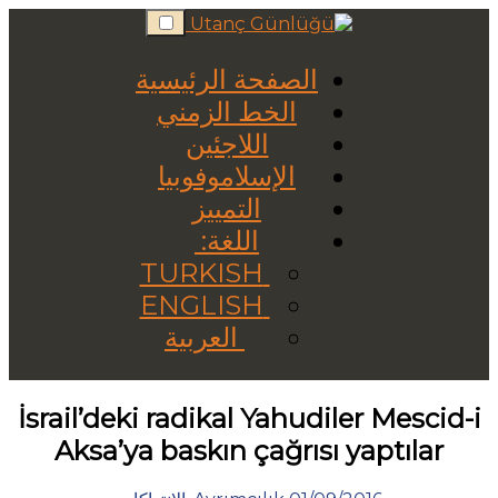
Skip
to
content
الصفحة الرئيسية
الخط الزمني
اللاجئين
الإسلاموفوبيا
التمييز
اللغة:
TURKISH
ENGLISH
العربية
İsrail’deki radikal Yahudiler Mescid-i
Aksa’ya baskın çağrısı yaptılar