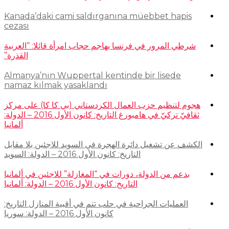
Kanada’daki cami saldırganına müebbet hapis
cezası
شرطي المرور في فرنسا يهاجم حجاب امرأة قائلا: “العربية
القذرة”
Almanya’nın Wuppertal kentinde bir lisede
namaz kılmak yasaklandı
هجوم لتنظيم حزب العمال الكردستاني (بي كا كا) على مركز
ثقافيّ تركيّ في هامبورغ التاريخ: كانون الأول 2016 – الدولة:
ألمانيا
الكشف عن تشغيل دائرة الهجرة في السويد للاجئين بلا مقابل
التاريخ: كانون الأول 2016 – الدولة: السويد
بدعم من الدولة، دورات في “المغازلة” للاجئين في ألمانيا
التاريخ: كانون الأول 2016 – الدولة: ألمانيا
العمليات الجراحية في حلب تتم في أقبية المنازل التاريخ:
كانون الأول 2016 – الدولة: سوريا