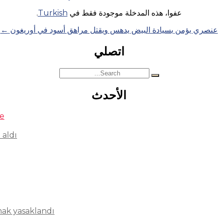
عفوا، هذه المدخلة موجودة فقط في
Turkish
.
عنصري يؤمن بسيادة البيض يدهس ويقتل مراهق أسود في أوريغون
←
اتصلي
Search
for:
الأحدث
se
 aldı
mak yasaklandı