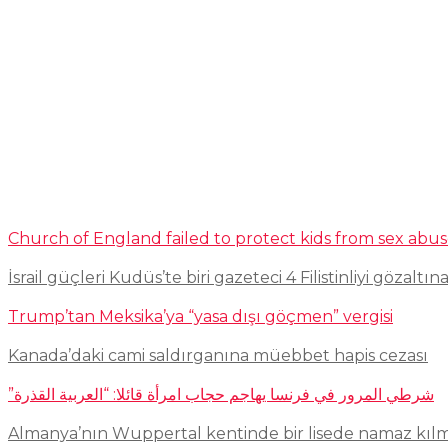
Church of England failed to protect kids from sex abu
İsrail güçleri Kudüs’te biri gazeteci 4 Filistinliyi gözaltına
Trump’tan Meksika’ya “yasa dışı göçmen” vergisi
Kanada’daki cami saldırganına müebbet hapis cezası
شرطي المرور في فرنسا يهاجم حجاب امرأة قائلا: “العربية القذرة”
Almanya’nın Wuppertal kentinde bir lisede namaz kıl