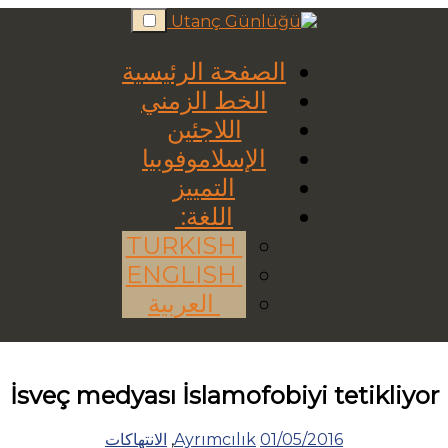
Skip
to
content
الصفحة الرئيسية
الخط الزمني
اللاجئين
الإسلاموفوبيا
التمييز
اللغة:
TURKISH
ENGLISH
العربية
İsveç medyası İslamofobiyi tetikliyor
01/05/2016
Ayrımcılık
,
الانتهاكات