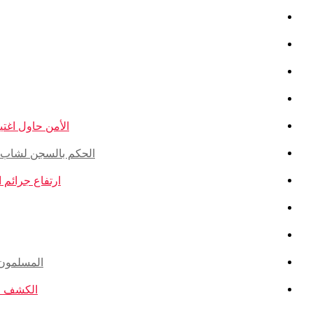
الأمن حاول اغتيال
الحكم بالسجن لشاب ذو أ
ارتفاع جرائم الكراهية ضد ال
المسلمون ال
الكشف عن ا