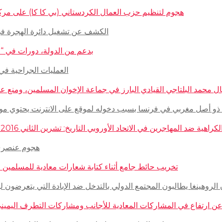
هجوم لتنظيم حزب العمال الكردستاني (بي كا كا) على مركز ثقافيّ تركيّ 
الكشف عن تشغيل دائرة الهجرة في السويد للاج
بدعم من الدولة، دورات في “المغازلة” لل
العمليات الجراحية في حلب تتم
 محمد البلتاجي القيادي البارز في جماعة الإخوان المسلمين، ومنع عنه الملابس الش
صل مغربي في فرنسا بسبب دخوله لموقع على الانترنت يحتوي مواضيع وأبحاث عن ال
مهاجرين في الاتحاد الأوروبي التاريخ: تشرين الثاني 2016 – الدولة: ألمانيا، فرنسا، هولاندا، إيطاليا، لوكسمبورغ، المجر، سلوفينيا
هجوم عنصري على م
تخريب حائط جامع أثناء كتابة شعارات معادية للمسلمين في مدينة بوردو
روهينغا يطالبون المجتمع الدولي بالتدخل ضد الإبادة التي يتعرضون لها من قبل سلطة 
رتفاع في المشاركات المعادية للأجانب ومشاركات التطرف اليميني على الانترنت في أ