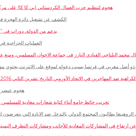
هجوم لتنظيم حزب العمال الكردستاني (بي كا كا) على مركز ثقافيّ تركيّ 
الكشف عن تشغيل دائرة الهجرة في السويد للاج
بدعم من الدولة، دورات في “المغازلة” لل
العمليات الجراحية في حلب تتم
 محمد البلتاجي القيادي البارز في جماعة الإخوان المسلمين، ومنع عنه الملابس الش
صل مغربي في فرنسا بسبب دخوله لموقع على الانترنت يحتوي مواضيع وأبحاث عن ال
مهاجرين في الاتحاد الأوروبي التاريخ: تشرين الثاني 2016 – الدولة: ألمانيا، فرنسا، هولاندا، إيطاليا، لوكسمبورغ، المجر، سلوفينيا
هجوم عنصري على م
تخريب حائط جامع أثناء كتابة شعارات معادية للمسلمين في مدينة بوردو
روهينغا يطالبون المجتمع الدولي بالتدخل ضد الإبادة التي يتعرضون لها من قبل سلطة 
رتفاع في المشاركات المعادية للأجانب ومشاركات التطرف اليميني على الانترنت في أ