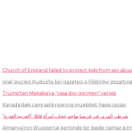
Church of England failed to protect kids from sex abu
İsrail güçleri Kudüs’te biri gazeteci 4 Filistinliyi gözaltına
Trump’tan Meksika’ya “yasa dışı göçmen” vergisi
Kanada’daki cami saldırganına müebbet hapis cezası
شرطي المرور في فرنسا يهاجم حجاب امرأة قائلا: “العربية القذرة”
Almanya’nın Wuppertal kentinde bir lisede namaz kıl