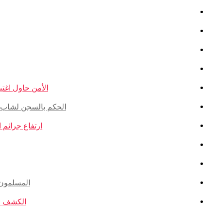
الأمن حاول اغتيال
الحكم بالسجن لشاب ذو أ
ارتفاع جرائم الكراهية ضد ال
المسلمون ال
الكشف عن ا