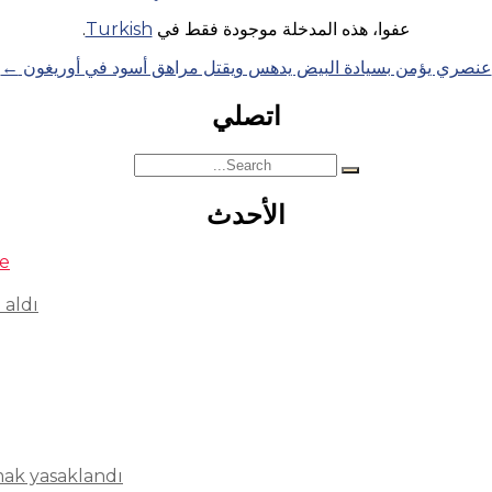
عفوا، هذه المدخلة موجودة فقط في
Turkish
.
عنصري يؤمن بسيادة البيض يدهس ويقتل مراهق أسود في أوريغون
←
اتصلي
Search
for:
الأحدث
se
 aldı
mak yasaklandı