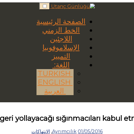
Skip
to
content
الصفحة الرئيسية
الخط الزمني
اللاجئين
الإسلاموفوبيا
التمييز
اللغة:
TURKISH
ENGLISH
العربية
eri yollayacağı sığınmacıları kabul e
01/05/2016
Ayrımcılık
,
الانتهاكات