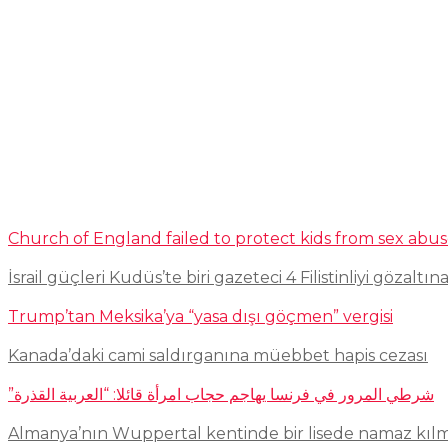
Church of England failed to protect kids from sex abu
İsrail güçleri Kudüs’te biri gazeteci 4 Filistinliyi gözaltına
Trump’tan Meksika’ya “yasa dışı göçmen” vergisi
Kanada’daki cami saldırganına müebbet hapis cezası
شرطي المرور في فرنسا يهاجم حجاب امرأة قائلا: “العربية القذرة”
Almanya’nın Wuppertal kentinde bir lisede namaz kıl