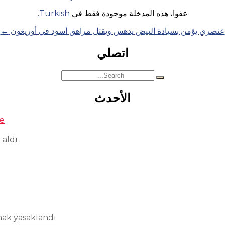
عفوا، هذه المدخلة موجودة فقط في
Turkish
.
عنصري يؤمن بسيادة البيض يدهس ويقتل مراهق أسود في أوريغون
←
اتصلي
Search
for:
الأحدث
se
 aldı
mak yasaklandı