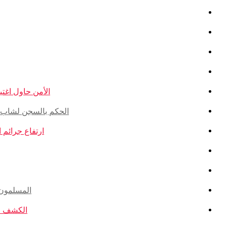
الأمن حاول اغتيال
الحكم بالسجن لشاب ذو أ
ارتفاع جرائم الكراهية ضد ال
المسلمون ال
الكشف عن ا