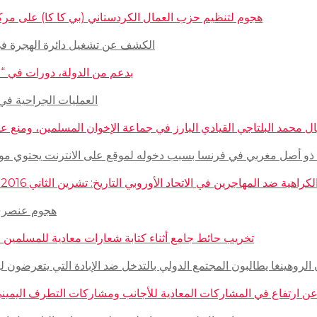
هجوم لتنظيم حزب العمال الكردستاني (بي كا كا) على مركز ثقافيّ تركيّ 
الكشف عن تشغيل دائرة الهجرة في السويد للاج
بدعم من الدولة، دورات في “المغازلة” لل
العمليات الجراحية في حلب تتم
 محمد البلتاجي القيادي البارز في جماعة الإخوان المسلمين، ومنع عنه الملابس الش
صل مغربي في فرنسا بسبب دخوله لموقع على الانترنت يحتوي مواضيع وأبحاث عن ال
مهاجرين في الاتحاد الأوروبي التاريخ: تشرين الثاني 2016 – الدولة: ألمانيا، فرنسا، هولاندا، إيطاليا، لوكسمبورغ، المجر، سلوفينيا
هجوم عنصري على م
تخريب حائط جامع أثناء كتابة شعارات معادية للمسلمين في مدينة بوردو
روهينغا يطالبون المجتمع الدولي بالتدخل ضد الإبادة التي يتعرضون لها من قبل سلطة 
رتفاع في المشاركات المعادية للأجانب ومشاركات التطرف اليميني على الانترنت في أ