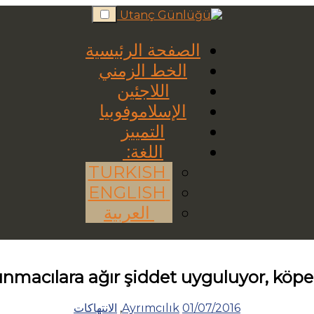
Skip
to
content
الصفحة الرئيسية
الخط الزمني
اللاجئين
الإسلاموفوبيا
التمييز
اللغة:
TURKISH
ENGLISH
العربية
nmacılara ağır şiddet uyguluyor, köpek
01/07/2016
Ayrımcılık
,
الانتهاكات