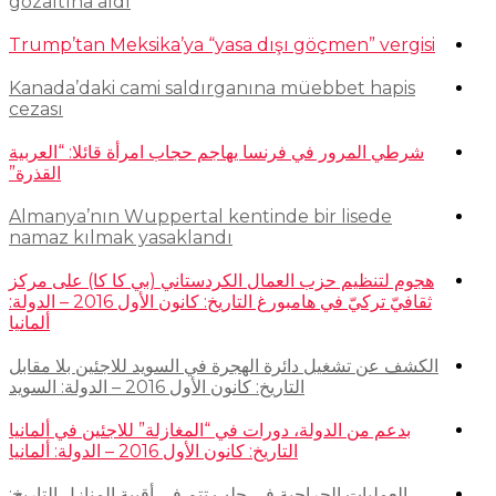
gözaltına aldı
Trump’tan Meksika’ya “yasa dışı göçmen” vergisi
Kanada’daki cami saldırganına müebbet hapis
cezası
شرطي المرور في فرنسا يهاجم حجاب امرأة قائلا: “العربية
القذرة”
Almanya’nın Wuppertal kentinde bir lisede
namaz kılmak yasaklandı
هجوم لتنظيم حزب العمال الكردستاني (بي كا كا) على مركز
ثقافيّ تركيّ في هامبورغ التاريخ: كانون الأول 2016 – الدولة:
ألمانيا
الكشف عن تشغيل دائرة الهجرة في السويد للاجئين بلا مقابل
التاريخ: كانون الأول 2016 – الدولة: السويد
بدعم من الدولة، دورات في “المغازلة” للاجئين في ألمانيا
التاريخ: كانون الأول 2016 – الدولة: ألمانيا
العمليات الجراحية في حلب تتم في أقبية المنازل التاريخ: