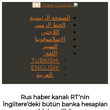
Skip
to
content
الصفحة الرئيسية
الخط الزمني
اللاجئين
الإسلاموفوبيا
التمييز
اللغة:
TURKISH
ENGLISH
العربية
Rus haber kanalı RT’nin
İngiltere’deki bütün banka hesapları