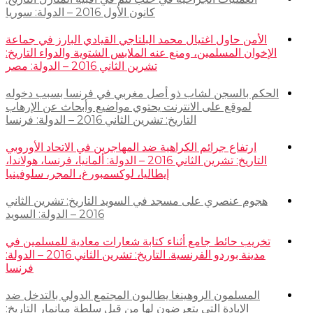
كانون الأول 2016 – الدولة: سوريا
الأمن حاول اغتيال محمد البلتاجي القيادي البارز في جماعة
الإخوان المسلمين، ومنع عنه الملابس الشتوية والدواء التاريخ:
تشرين الثاني 2016 – الدولة: مصر
الحكم بالسجن لشاب ذو أصل مغربي في فرنسا بسبب دخوله
لموقع على الانترنت يحتوي مواضيع وأبحاث عن الإرهاب
التاريخ: تشرين الثاني 2016 – الدولة: فرنسا
ارتفاع جرائم الكراهية ضد المهاجرين في الاتحاد الأوروبي
التاريخ: تشرين الثاني 2016 – الدولة: ألمانيا، فرنسا، هولاندا،
إيطاليا، لوكسمبورغ، المجر، سلوفينيا
هجوم عنصري على مسجد في السويد التاريخ: تشرين الثاني
2016 – الدولة: السويد
تخريب حائط جامع أثناء كتابة شعارات معادية للمسلمين في
مدينة بوردو الفرنسية. التاريخ: تشرين الثاني 2016 – الدولة:
فرنسا
المسلمون الروهينغا يطالبون المجتمع الدولي بالتدخل ضد
الإبادة التي يتعرضون لها من قبل سلطة ميانمار التاريخ: