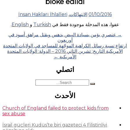
bloke edildi
01/10/2016
الانتهاكات
,
İnsan Hakları İhlalleri
عفوا، هذه المدخلة موجودة فقط في
Turkish
و
English
.
Posts
→
عنصري يؤمن بسيادة البيض يدهس ويقتل مراهق أسود في
أوريغون
navigation
ارتفاع نسبة رسائل الكراهية الموجّهة للمساجد في الولايات المتحدة
الأمريكية التاريخ: تشرين الثاني 2016 – الدولة: الولايات المتحدة
الأمريكية
←
اتصلي
Search
for:
الأحدث
Church of England failed to protect kids from
sex abuse
İsrail güçleri Kudüs’te biri gazeteci 4 Filistinliyi