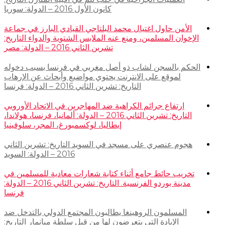
كانون الأول 2016 – الدولة: سوريا
الأمن حاول اغتيال محمد البلتاجي القيادي البارز في جماعة
الإخوان المسلمين، ومنع عنه الملابس الشتوية والدواء التاريخ:
تشرين الثاني 2016 – الدولة: مصر
الحكم بالسجن لشاب ذو أصل مغربي في فرنسا بسبب دخوله
لموقع على الانترنت يحتوي مواضيع وأبحاث عن الإرهاب
التاريخ: تشرين الثاني 2016 – الدولة: فرنسا
ارتفاع جرائم الكراهية ضد المهاجرين في الاتحاد الأوروبي
التاريخ: تشرين الثاني 2016 – الدولة: ألمانيا، فرنسا، هولاندا،
إيطاليا، لوكسمبورغ، المجر، سلوفينيا
هجوم عنصري على مسجد في السويد التاريخ: تشرين الثاني
2016 – الدولة: السويد
تخريب حائط جامع أثناء كتابة شعارات معادية للمسلمين في
مدينة بوردو الفرنسية. التاريخ: تشرين الثاني 2016 – الدولة:
فرنسا
المسلمون الروهينغا يطالبون المجتمع الدولي بالتدخل ضد
الإبادة التي يتعرضون لها من قبل سلطة ميانمار التاريخ: