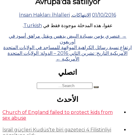
Avrupa’da satılıyor
01/10/2016
الانتهاكات
,
İnsan Hakları İhlalleri
عفوا، هذه المدخلة موجودة فقط في
Turkish
.
Posts
→
عنصري يؤمن بسيادة البيض يدهس ويقتل مراهق أسود في
أوريغون
navigation
ارتفاع نسبة رسائل الكراهية الموجّهة للمساجد في الولايات المتحدة
الأمريكية التاريخ: تشرين الثاني 2016 – الدولة: الولايات المتحدة
الأمريكية
←
اتصلي
Search
for:
الأحدث
Church of England failed to protect kids from
sex abuse
İsrail güçleri Kudüs’te biri gazeteci 4 Filistinliyi