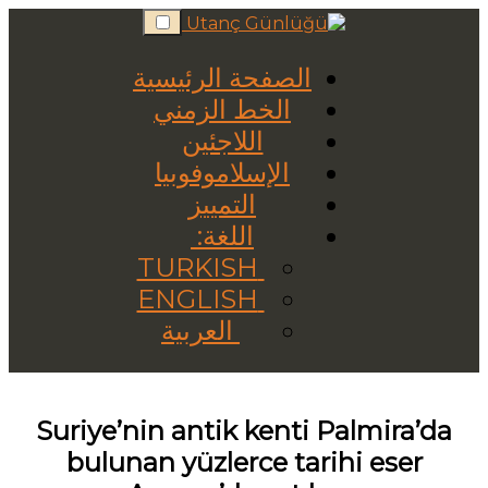
Skip
to
content
الصفحة الرئيسية
الخط الزمني
اللاجئين
الإسلاموفوبيا
التمييز
اللغة:
TURKISH
ENGLISH
العربية
Suriye’nin antik kenti Palmira’da
bulunan yüzlerce tarihi eser