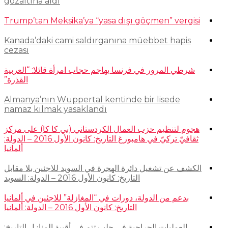
gözaltına aldı
Trump’tan Meksika’ya “yasa dışı göçmen” vergisi
Kanada’daki cami saldırganına müebbet hapis
cezası
شرطي المرور في فرنسا يهاجم حجاب امرأة قائلا: “العربية
القذرة”
Almanya’nın Wuppertal kentinde bir lisede
namaz kılmak yasaklandı
هجوم لتنظيم حزب العمال الكردستاني (بي كا كا) على مركز
ثقافيّ تركيّ في هامبورغ التاريخ: كانون الأول 2016 – الدولة:
ألمانيا
الكشف عن تشغيل دائرة الهجرة في السويد للاجئين بلا مقابل
التاريخ: كانون الأول 2016 – الدولة: السويد
بدعم من الدولة، دورات في “المغازلة” للاجئين في ألمانيا
التاريخ: كانون الأول 2016 – الدولة: ألمانيا
العمليات الجراحية في حلب تتم في أقبية المنازل التاريخ: