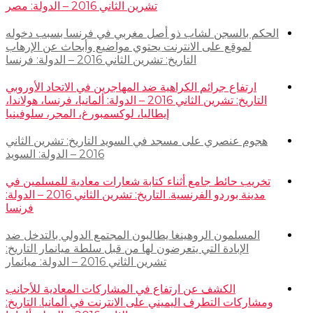
تشرين الثاني 2016 – الدولة: مصر
الحكم بالسجن لشاب ذو أصل مغربي في فرنسا بسبب دخوله
لموقع على الانترنت يحتوي مواضيع وأبحاث عن الإرهاب
التاريخ: تشرين الثاني 2016 – الدولة: فرنسا
ارتفاع جرائم الكراهية ضد المهاجرين في الاتحاد الأوروبي
التاريخ: تشرين الثاني 2016 – الدولة: ألمانيا، فرنسا، هولاندا،
إيطاليا، لوكسمبورغ، المجر، سلوفينيا
هجوم عنصري على مسجد في السويد التاريخ: تشرين الثاني
2016 – الدولة: السويد
تخريب حائط جامع أثناء كتابة شعارات معادية للمسلمين في
مدينة بوردو الفرنسية. التاريخ: تشرين الثاني 2016 – الدولة:
فرنسا
المسلمون الروهينغا يطالبون المجتمع الدولي بالتدخل ضد
الإبادة التي يتعرضون لها من قبل سلطة ميانمار التاريخ:
تشرين الثاني 2016 – الدولة: ميانمار
الكشف عن ارتفاع في المشاركات المعادية للأجانب
ومشاركات التطرف اليميني على الانترنت في ألمانيا. التاريخ: