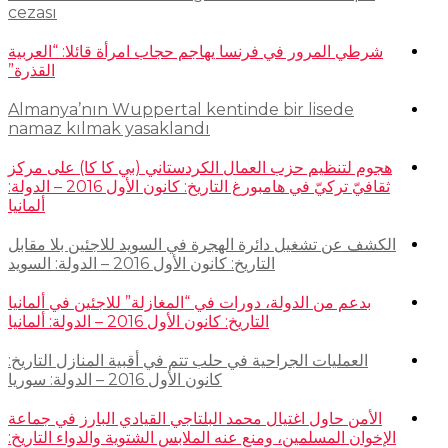
cezası
شرطي المرور في فرنسا يهاجم حجاب امرأة قائلا: “العربية
القذرة”
Almanya’nın Wuppertal kentinde bir lisede
namaz kılmak yasaklandı
هجوم لتنظيم حزب العمال الكردستاني (بي كا كا) على مركز
ثقافيّ تركيّ في هامبورغ التاريخ: كانون الأول 2016 – الدولة:
ألمانيا
الكشف عن تشغيل دائرة الهجرة في السويد للاجئين بلا مقابل
التاريخ: كانون الأول 2016 – الدولة: السويد
بدعم من الدولة، دورات في “المغازلة” للاجئين في ألمانيا
التاريخ: كانون الأول 2016 – الدولة: ألمانيا
العمليات الجراحية في حلب تتم في أقبية المنازل التاريخ:
كانون الأول 2016 – الدولة: سوريا
الأمن حاول اغتيال محمد البلتاجي القيادي البارز في جماعة
الإخوان المسلمين، ومنع عنه الملابس الشتوية والدواء التاريخ: