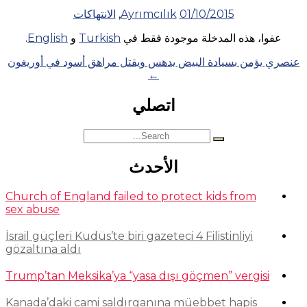
01/10/2015
Ayrımcılık
,
الانتهاكات
عفوا، هذه المدخلة موجودة فقط في
Turkish
و
English
.
Posts
عنصري يؤمن بسيادة البيض يدهس ويقتل مراهق أسود في أوريغون
←
navigation
اتصلي
Search
for:
الأحدث
Church of England failed to protect kids from
sex abuse
İsrail güçleri Kudüs’te biri gazeteci 4 Filistinliyi
gözaltına aldı
Trump’tan Meksika’ya “yasa dışı göçmen” vergisi
Kanada’daki cami saldırganına müebbet hapis