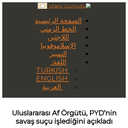
Skip
to
content
الصفحة الرئيسية
الخط الزمني
اللاجئين
الإسلاموفوبيا
التمييز
اللغة:
TURKISH
ENGLISH
العربية
Uluslararası Af Örgütü, PYD’nin
savaş suçu işlediğini açıkladı